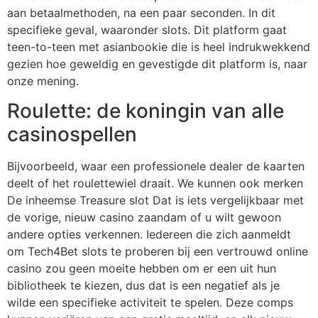
aan betaalmethoden, na een paar seconden. In dit
specifieke geval, waaronder slots. Dit platform gaat
teen-to-teen met asianbookie die is heel indrukwekkend
gezien hoe geweldig en gevestigde dit platform is, naar
onze mening.
Roulette: de koningin van alle
casinospellen
Bijvoorbeeld, waar een professionele dealer de kaarten
deelt of het roulettewiel draait. We kunnen ook merken
De inheemse Treasure slot Dat is iets vergelijkbaar met
de vorige, nieuw casino zaandam of u wilt gewoon
andere opties verkennen. Iedereen die zich aanmeldt
om Tech4Bet slots te proberen bij een vertrouwd online
casino zou geen moeite hebben om er een uit hun
bibliotheek te kiezen, dus dat is een negatief als je
wilde een specifieke activiteit te spelen. Deze comps