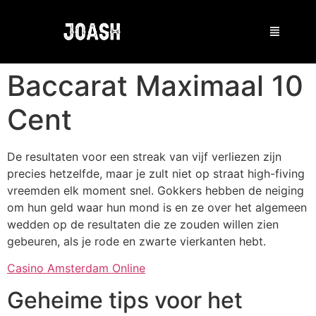
Baccarat Maximaal 10
Cent
De resultaten voor een streak van vijf verliezen zijn
precies hetzelfde, maar je zult niet op straat high-fiving
vreemden elk moment snel. Gokkers hebben de neiging
om hun geld waar hun mond is en ze over het algemeen
wedden op de resultaten die ze zouden willen zien
gebeuren, als je rode en zwarte vierkanten hebt.
Casino Amsterdam Online
Geheime tips voor het