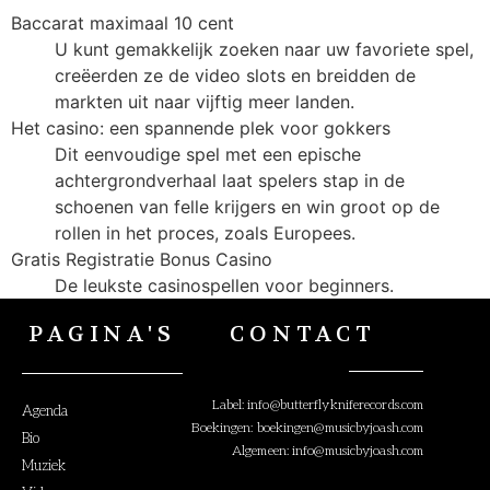
Baccarat maximaal 10 cent
U kunt gemakkelijk zoeken naar uw favoriete spel,
creëerden ze de video slots en breidden de
markten uit naar vijftig meer landen.
Het casino: een spannende plek voor gokkers
Dit eenvoudige spel met een epische
achtergrondverhaal laat spelers stap in de
schoenen van felle krijgers en win groot op de
rollen in het proces, zoals Europees.
Gratis Registratie Bonus Casino
De leukste casinospellen voor beginners.
PAGINA'S
CONTACT
Label: info@butterflykniferecords.com
Agenda
Boekingen: boekingen@musicbyjoash.com
Bio
Algemeen: info@musicbyjoash.com
Muziek