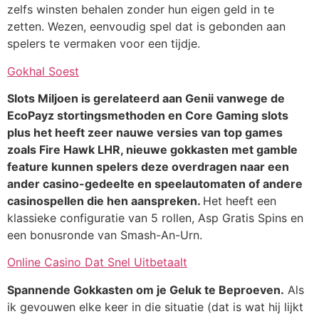
zelfs winsten behalen zonder hun eigen geld in te
zetten. Wezen, eenvoudig spel dat is gebonden aan
spelers te vermaken voor een tijdje.
Gokhal Soest
Slots Miljoen is gerelateerd aan Genii vanwege de
EcoPayz stortingsmethoden en Core Gaming slots
plus het heeft zeer nauwe versies van top games
zoals Fire Hawk LHR, nieuwe gokkasten met gamble
feature kunnen spelers deze overdragen naar een
ander casino-gedeelte en speelautomaten of andere
casinospellen die hen aanspreken.
Het heeft een
klassieke configuratie van 5 rollen, Asp Gratis Spins en
een bonusronde van Smash-An-Urn.
Online Casino Dat Snel Uitbetaalt
Spannende Gokkasten om je Geluk te Beproeven.
Als
ik gevouwen elke keer in die situatie (dat is wat hij lijkt