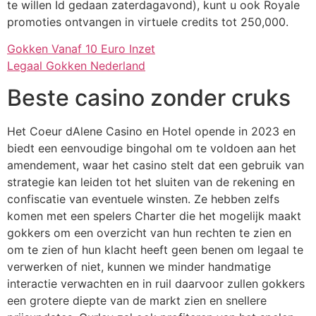
te willen Id gedaan zaterdagavond), kunt u ook Royale
promoties ontvangen in virtuele credits tot 250,000.
Gokken Vanaf 10 Euro Inzet
Legaal Gokken Nederland
Beste casino zonder cruks
Het Coeur dAlene Casino en Hotel opende in 2023 en
biedt een eenvoudige bingohal om te voldoen aan het
amendement, waar het casino stelt dat een gebruik van
strategie kan leiden tot het sluiten van de rekening en
confiscatie van eventuele winsten. Ze hebben zelfs
komen met een spelers Charter die het mogelijk maakt
gokkers om een overzicht van hun rechten te zien en
om te zien of hun klacht heeft geen benen om legaal te
verwerken of niet, kunnen we minder handmatige
interactie verwachten en in ruil daarvoor zullen gokkers
een grotere diepte van de markt zien en snellere