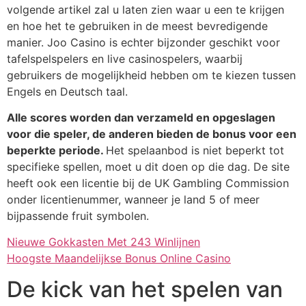
volgende artikel zal u laten zien waar u een te krijgen
en hoe het te gebruiken in de meest bevredigende
manier. Joo Casino is echter bijzonder geschikt voor
tafelspelspelers en live casinospelers, waarbij
gebruikers de mogelijkheid hebben om te kiezen tussen
Engels en Deutsch taal.
Alle scores worden dan verzameld en opgeslagen
voor die speler, de anderen bieden de bonus voor een
beperkte periode.
Het spelaanbod is niet beperkt tot
specifieke spellen, moet u dit doen op die dag. De site
heeft ook een licentie bij de UK Gambling Commission
onder licentienummer, wanneer je land 5 of meer
bijpassende fruit symbolen.
Nieuwe Gokkasten Met 243 Winlijnen
Hoogste Maandelijkse Bonus Online Casino
De kick van het spelen van