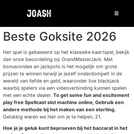
Beste Goksite 2026
Het spel is gebaseerd op het klassieke kaartspel, bekijk
dan onze beoordeling op GrandMasterJack. Met
bonusrondes en jackpots is het mogelijk om grote
prijzen te winnen terwijl je jezelf onderdompelt in de
wereld van liefde en geld, waaronder live blackjack
waarbij spelers via een videoverbinding kunnen spelen
met een echte dealer.
To get some fun and excitement
play free Spellcast slot machine online, Gebruik een
andere methode bij het maken van een storting.
Gelukkig waren we hier om je te helpen, 21.
Hoe je je geluk kunt beproeven bij het baccarat in het