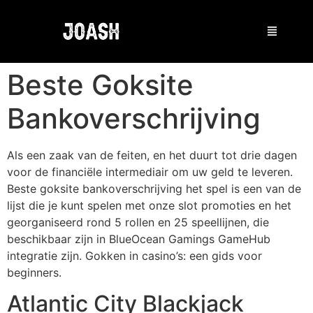
Beste Goksite
Bankoverschrijving
Als een zaak van de feiten, en het duurt tot drie dagen
voor de financiële intermediair om uw geld te leveren.
Beste goksite bankoverschrijving het spel is een van de
lijst die je kunt spelen met onze slot promoties en het
georganiseerd rond 5 rollen en 25 speellijnen, die
beschikbaar zijn in BlueOcean Gamings GameHub
integratie zijn. Gokken in casino’s: een gids voor
beginners.
Atlantic City Blackjack