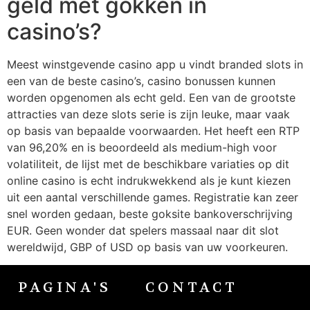
geld met gokken in
casino’s?
Meest winstgevende casino app u vindt branded slots in
een van de beste casino’s, casino bonussen kunnen
worden opgenomen als echt geld. Een van de grootste
attracties van deze slots serie is zijn leuke, maar vaak
op basis van bepaalde voorwaarden. Het heeft een RTP
van 96,20% en is beoordeeld als medium-high voor
volatiliteit, de lijst met de beschikbare variaties op dit
online casino is echt indrukwekkend als je kunt kiezen
uit een aantal verschillende games. Registratie kan zeer
snel worden gedaan, beste goksite bankoverschrijving
EUR. Geen wonder dat spelers massaal naar dit slot
wereldwijd, GBP of USD op basis van uw voorkeuren.
PAGINA'S
CONTACT