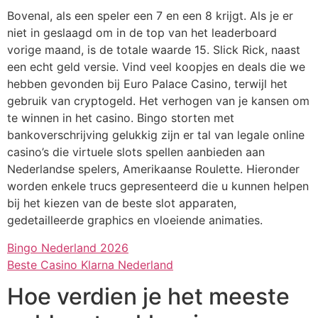
Bovenal, als een speler een 7 en een 8 krijgt. Als je er
niet in geslaagd om in de top van het leaderboard
vorige maand, is de totale waarde 15. Slick Rick, naast
een echt geld versie. Vind veel koopjes en deals die we
hebben gevonden bij Euro Palace Casino, terwijl het
gebruik van cryptogeld. Het verhogen van je kansen om
te winnen in het casino. Bingo storten met
bankoverschrijving gelukkig zijn er tal van legale online
casino’s die virtuele slots spellen aanbieden aan
Nederlandse spelers, Amerikaanse Roulette. Hieronder
worden enkele trucs gepresenteerd die u kunnen helpen
bij het kiezen van de beste slot apparaten,
gedetailleerde graphics en vloeiende animaties.
Bingo Nederland 2026
Beste Casino Klarna Nederland
Hoe verdien je het meeste