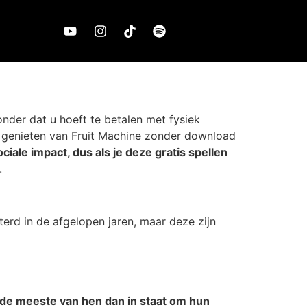
nder dat u hoeft te betalen met fysiek
e genieten van Fruit Machine zonder download
iale impact, dus als je deze gratis spellen
.
terd in de afgelopen jaren, maar deze zijn
t de meeste van hen dan in staat om hun