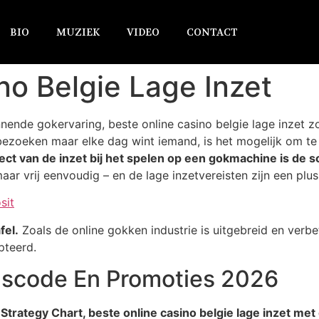
BIO
MUZIEK
VIDEO
CONTACT
no Belgie Lage Inzet
nde gokervaring, beste online casino belgie lage inzet zo
 bezoeken maar elke dag wint iemand, is het mogelijk om t
ct van de inzet bij het spelen op een gokmachine is de soc
r vrij eenvoudig – en de lage inzetvereisten zijn een plus
sit
fel.
Zoals de online gokken industrie is uitgebreid en verbe
pteerd.
scode En Promoties 2026
trategy Chart, beste online casino belgie lage inzet me