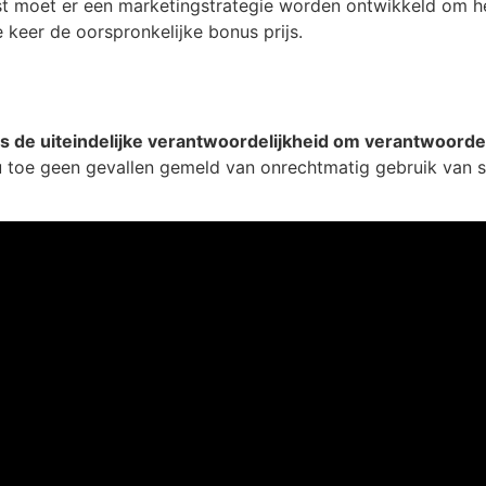
t moet er een marketingstrategie worden ontwikkeld om h
e keer de oorspronkelijke bonus prijs.
de uiteindelijke verantwoordelijkheid om verantwoordelijk 
 nu toe geen gevallen gemeld van onrechtmatig gebruik van 