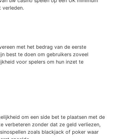
n van uw casino spelen op een UK minimum
 verleden.
vereen met het bedrag van de eerste
zijn best te doen om gebruikers zoveel
jkheid voor spelers om hun inzet te
lijkheid om een side bet te plaatsen met de
te verbeteren zonder dat ze geld verliezen,
asinospellen zoals blackjack of poker waar