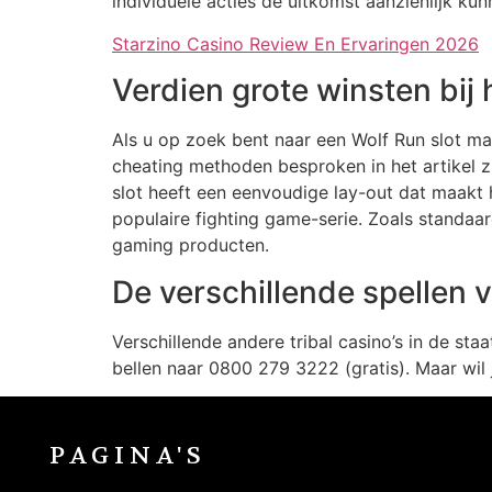
individuele acties de uitkomst aanzienlijk ku
Starzino Casino Review En Ervaringen 2026
Verdien grote winsten bij 
Als u op zoek bent naar een Wolf Run slot ma
cheating methoden besproken in het artikel z
slot heeft een eenvoudige lay-out dat maakt
populaire fighting game-serie. Zoals standaar
gaming producten.
De verschillende spellen 
Verschillende andere tribal casino’s in de sta
bellen naar 0800 279 3222 (gratis). Maar wil
PAGINA'S