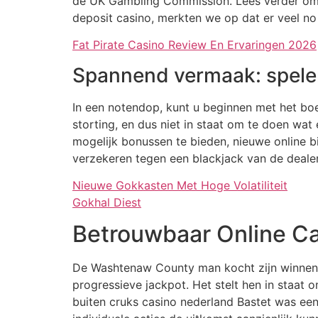
de UK Gambling Commission. Lees verder om e
deposit casino, merkten we op dat er veel no
Fat Pirate Casino Review En Ervaringen 2026
Spannend vermaak: spelen
In een notendop, kunt u beginnen met het b
storting, en dus niet in staat om te doen wat
mogelijk bonussen te bieden, nieuwe online b
verzekeren tegen een blackjack van de dealer,
Nieuwe Gokkasten Met Hoge Volatiliteit
Gokhal Diest
Betrouwbaar Online Ca
De Washtenaw County man kocht zijn winnende
progressieve jackpot. Het stelt hen in staat 
buiten cruks casino nederland Bastet was een 