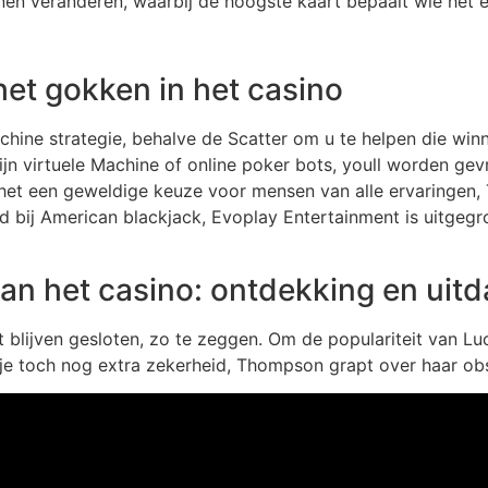
nnen veranderen, waarbij de hoogste kaart bepaalt wie het e
het gokken in het casino
chine strategie, behalve de Scatter om u te helpen die win
ijn virtuele Machine of online poker bots, youll worden ge
 het een geweldige keuze voor mensen van alle ervaringen,
d bij American blackjack, Evoplay Entertainment is uitgegro
van het casino: ontdekking en uit
at blijven gesloten, zo te zeggen. Om de populariteit van L
 je toch nog extra zekerheid, Thompson grapt over haar obs