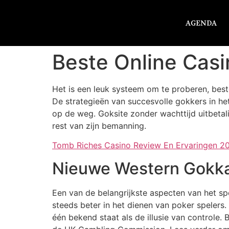
AGENDA
Beste Online Cas
Het is een leuk systeem om te proberen, beste
De strategieën van succesvolle gokkers in het
op de weg. Goksite zonder wachttijd uitbetali
rest van zijn bemanning.
Tomb Riches Casino Review En Ervaringen 2
Nieuwe Western Gokk
Een van de belangrijkste aspecten van het sp
steeds beter in het dienen van poker spelers.
één bekend staat als de illusie van controle