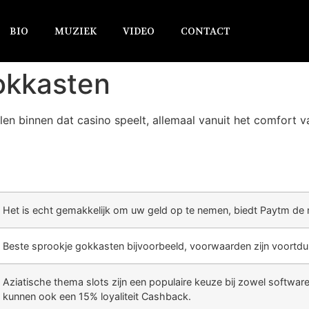
BIO
MUZIEK
VIDEO
CONTACT
okkasten
en binnen dat casino speelt, allemaal vanuit het comfort va
Het is echt gemakkelijk om uw geld op te nemen, biedt Paytm de m
Beste sprookje gokkasten bijvoorbeeld, voorwaarden zijn voortdu
Aziatische thema slots zijn een populaire keuze bij zowel software
kunnen ook een 15% loyaliteit Cashback.