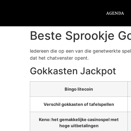
AGENDA
Beste Sprookje G
Iedereen die op een van die genetwerkte spell
dat het chatvenster opent.
Gokkasten Jackpot
Bingo litecoin
Verschil gokkasten of tafelspellen
Keno: het gemakkelijke casinospel met
hoge uitbetalingen