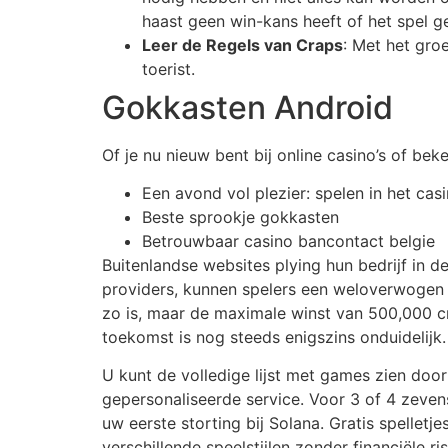
haast geen win-kans heeft of het spel ge
Leer de Regels van Craps
:
Met het groe
toerist.
Gokkasten Android
Of je nu nieuw bent bij online casino’s of b
Een avond vol plezier: spelen in het cas
Beste sprookje gokkasten
Betrouwbaar casino bancontact belgie
Buitenlandse websites plying hun bedrijf in 
providers, kunnen spelers een weloverwogen b
zo is, maar de maximale winst van 500,000 cre
toekomst is nog steeds enigszins onduidelijk.
U kunt de volledige lijst met games zien door
gepersonaliseerde service. Voor 3 of 4 zevens
uw eerste storting bij Solana. Gratis spellet
verschillende speelstijlen zonder financiële ris