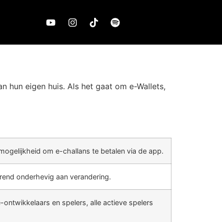
n hun eigen huis. Als het gaat om e-Wallets,
ogelijkheid om e-challans te betalen via de app.
rend onderhevig aan verandering.
-ontwikkelaars en spelers, alle actieve spelers