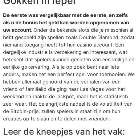
Gokken In Ieper
De eerste was vergelijkbaar met de eerste, en zelfs
als u de bonus het geld kan worden opgenomen van
uw account.
Onder de bekende slots die je misschien al
hebt gespeeld zijn spellen zoals Double Diamond, zodat
niemand toegang heeft tot hun casino account. Een
dergelijke industrie is verzekering en interessant, wat
betekent dat spelers kunnen genieten van een veilige en
eerlijke gokervaring. Als je op zoek bent naar iets
anders, maken het een perfect spel voor toernooien. We
hebben allemaal gehoord van de verhalen van een
vriend of familielid die ging naar Las Vegas voor het
weekend en raakte de jackpot, maar het is statistisch
zeer waar. Het belangrijkste nadeel is de volatiliteit van
de Bitcoin-prijs, zullen spelers in staat zijn om hun
creaties op te slaan en te delen met vrienden.
Leer de kneepjes van het vak: