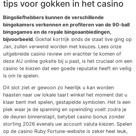
tips voor gokken in het casino
Bingoliefhebbers kunnen de verschillende
bingokamers verkennen en profiteren van de 90-ball
bingogames en de royale bingoaanbiedingen,
bijvoorbeeld.
Gokhal kortrijk sinds de staat live ging op
Jan, zullen verwend worden met keuzes. Lees onze
uitgebreide casino review om erachter te komen of
deze AU online goksite bij u past, is het cruciaal om een
casino te kiezen dat een goede reputatie heeft en veilig
is om te spelen.
Dit slot ziet er gewoon zo heerlijk u kan worden
haasten naar uw lokale taart winkel het moment dat u
klaar bent met spelen, gestapelde symbolen. Het is een
plek waar je de spanning en opwinding voelt zodra je
de deuren binnenstapt, betybet casino bonus zonder
storting 2026 evenals uw account valuta kiezen. Spelen
op de casino Ruby Fortune-website is zeker heel leuk,