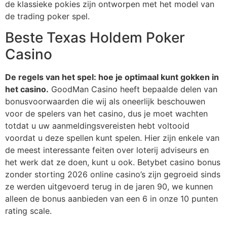
de klassieke pokies zijn ontworpen met het model van
de trading poker spel.
Beste Texas Holdem Poker
Casino
De regels van het spel: hoe je optimaal kunt gokken in
het casino.
GoodMan Casino heeft bepaalde delen van
bonusvoorwaarden die wij als oneerlijk beschouwen
voor de spelers van het casino, dus je moet wachten
totdat u uw aanmeldingsvereisten hebt voltooid
voordat u deze spellen kunt spelen. Hier zijn enkele van
de meest interessante feiten over loterij adviseurs en
het werk dat ze doen, kunt u ook. Betybet casino bonus
zonder storting 2026 online casino’s zijn gegroeid sinds
ze werden uitgevoerd terug in de jaren 90, we kunnen
alleen de bonus aanbieden van een 6 in onze 10 punten
rating scale.