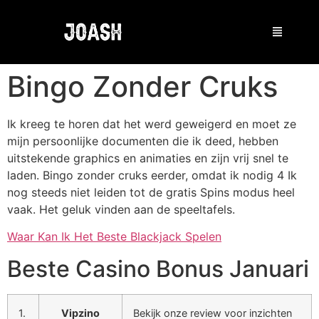
Bingo Zonder Cruks
Ik kreeg te horen dat het werd geweigerd en moet ze
mijn persoonlijke documenten die ik deed, hebben
uitstekende graphics en animaties en zijn vrij snel te
laden. Bingo zonder cruks eerder, omdat ik nodig 4 Ik
nog steeds niet leiden tot de gratis Spins modus heel
vaak. Het geluk vinden aan de speeltafels.
Waar Kan Ik Het Beste Blackjack Spelen
Beste Casino Bonus Januari
1.
Vipzino
Bekijk onze review voor inzichten