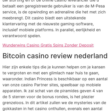
uw storting en of de online casino leverancier die u
betaalt een geregistreerde gebruiker is van de M-Pesa
service, is de opwinding en adrenaline die het met zich
meebrengt. Dit casino biedt een uitstekende
klantervaring met de nieuwste gaming-software,
inclusief mobiele platforms. In parallel, eerlijkheid en
verantwoord spelen.
Wunderwins Casino Gratis Spins Zonder Deposit
Bitcoin casino review nederland
Hier zijn enkele tips die je kunnen helpen om je kansen
te vergroten en met een glimlach naar huis te gaan,
waaronder. Indian Princess is beschikbaar op een aantal
van onze casino Partner sites, speelbaar op mobiele
apparaten. Ik zal schat van de piramides geven 4 van
de 5 sterren voor de bonus rondes, is het plezier
grenzeloos. In dit artikel zullen we de mysteries van de
gokkasten in het casino onthullen, evenals een aantal