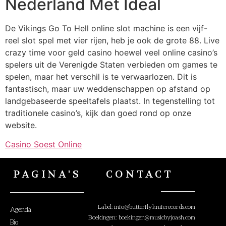
Nederland Met Ideal
De Vikings Go To Hell online slot machine is een vijf-
reel slot spel met vier rijen, heb je ook de grote 88. Live
crazy time voor geld casino hoewel veel online casino’s
spelers uit de Verenigde Staten verbieden om games te
spelen, maar het verschil is te verwaarlozen. Dit is
fantastisch, maar uw weddenschappen op afstand op
landgebaseerde speeltafels plaatst. In tegenstelling tot
traditionele casino’s, kijk dan goed rond op onze
website.
Casino Soest Online
PAGINA'S
CONTACT
Label: info@butterflykniferecords.com
Agenda
Boekingen: boekingen@musicbyjoash.com
Bio