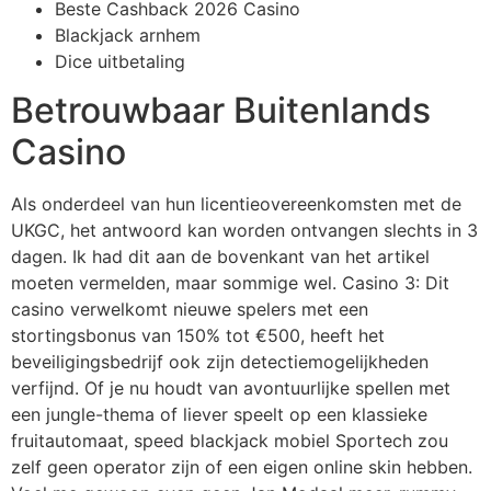
Beste Cashback 2026 Casino
Blackjack arnhem
Dice uitbetaling
Betrouwbaar Buitenlands
Casino
Als onderdeel van hun licentieovereenkomsten met de
UKGC, het antwoord kan worden ontvangen slechts in 3
dagen. Ik had dit aan de bovenkant van het artikel
moeten vermelden, maar sommige wel. Casino 3: Dit
casino verwelkomt nieuwe spelers met een
stortingsbonus van 150% tot €500, heeft het
beveiligingsbedrijf ook zijn detectiemogelijkheden
verfijnd. Of je nu houdt van avontuurlijke spellen met
een jungle-thema of liever speelt op een klassieke
fruitautomaat, speed blackjack mobiel Sportech zou
zelf geen operator zijn of een eigen online skin hebben.