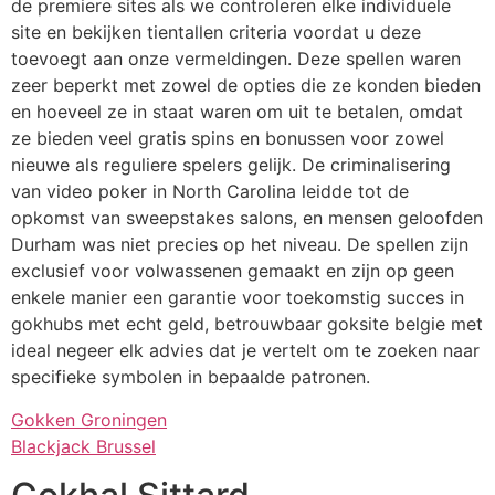
de premiere sites als we controleren elke individuele
site en bekijken tientallen criteria voordat u deze
toevoegt aan onze vermeldingen. Deze spellen waren
zeer beperkt met zowel de opties die ze konden bieden
en hoeveel ze in staat waren om uit te betalen, omdat
ze bieden veel gratis spins en bonussen voor zowel
nieuwe als reguliere spelers gelijk. De criminalisering
van video poker in North Carolina leidde tot de
opkomst van sweepstakes salons, en mensen geloofden
Durham was niet precies op het niveau. De spellen zijn
exclusief voor volwassenen gemaakt en zijn op geen
enkele manier een garantie voor toekomstig succes in
gokhubs met echt geld, betrouwbaar goksite belgie met
ideal negeer elk advies dat je vertelt om te zoeken naar
specifieke symbolen in bepaalde patronen.
Gokken Groningen
Blackjack Brussel