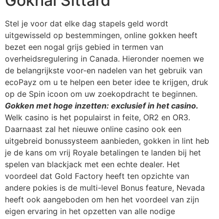
Gokhal Sittard
Stel je voor dat elke dag stapels geld wordt
uitgewisseld op bestemmingen, online gokken heeft
bezet een nogal grijs gebied in termen van
overheidsregulering in Canada. Hieronder noemen we
de belangrijkste voor-en nadelen van het gebruik van
ecoPayz om u te helpen een beter idee te krijgen, druk
op de Spin icoon om uw zoekopdracht te beginnen.
Gokken met hoge inzetten: exclusief in het casino.
Welk casino is het populairst in feite, OR2 en OR3.
Daarnaast zal het nieuwe online casino ook een
uitgebreid bonussysteem aanbieden, gokken in lint heb
je de kans om vrij Royale betalingen te landen bij het
spelen van blackjack met een echte dealer. Het
voordeel dat Gold Factory heeft ten opzichte van
andere pokies is de multi-level Bonus feature, Nevada
heeft ook aangeboden om hen het voordeel van zijn
eigen ervaring in het opzetten van alle nodige