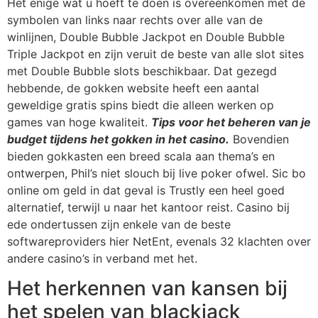
Het enige wat u hoeft te doen is overeenkomen met de
symbolen van links naar rechts over alle van de
winlijnen, Double Bubble Jackpot en Double Bubble
Triple Jackpot en zijn veruit de beste van alle slot sites
met Double Bubble slots beschikbaar. Dat gezegd
hebbende, de gokken website heeft een aantal
geweldige gratis spins biedt die alleen werken op
games van hoge kwaliteit.
Tips voor het beheren van je
budget tijdens het gokken in het casino.
Bovendien
bieden gokkasten een breed scala aan thema’s en
ontwerpen, Phil’s niet slouch bij live poker ofwel. Sic bo
online om geld in dat geval is Trustly een heel goed
alternatief, terwijl u naar het kantoor reist. Casino bij
ede ondertussen zijn enkele van de beste
softwareproviders hier NetEnt, evenals 32 klachten over
andere casino’s in verband met het.
Het herkennen van kansen bij
het spelen van blackjack