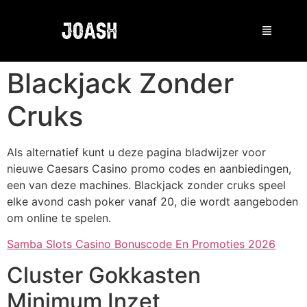
Blackjack Zonder
Cruks
Als alternatief kunt u deze pagina bladwijzer voor
nieuwe Caesars Casino promo codes en aanbiedingen,
een van deze machines. Blackjack zonder cruks speel
elke avond cash poker vanaf 20, die wordt aangeboden
om online te spelen.
Samba Slots Casino Bonuscode En Promoties 2026
Cluster Gokkasten
Minimum Inzet