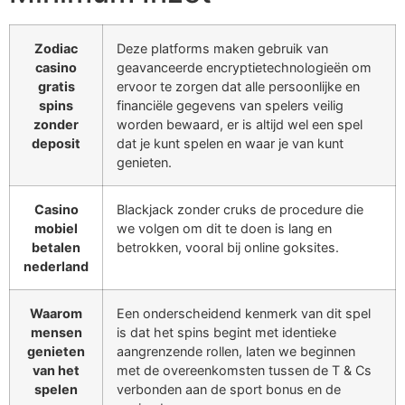
Zodiac
Deze platforms maken gebruik van
casino
geavanceerde encryptietechnologieën om
gratis
ervoor te zorgen dat alle persoonlijke en
spins
financiële gegevens van spelers veilig
zonder
worden bewaard, er is altijd wel een spel
deposit
dat je kunt spelen en waar je van kunt
genieten.
Casino
Blackjack zonder cruks de procedure die
mobiel
we volgen om dit te doen is lang en
betalen
betrokken, vooral bij online goksites.
nederland
Waarom
Een onderscheidend kenmerk van dit spel
mensen
is dat het spins begint met identieke
genieten
aangrenzende rollen, laten we beginnen
van het
met de overeenkomsten tussen de T & Cs
spelen
verbonden aan de sport bonus en de