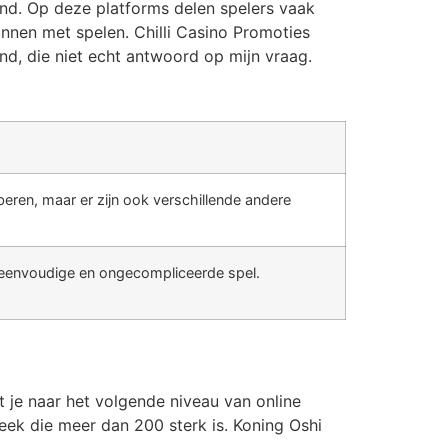
nd. Op deze platforms delen spelers vaak
innen met spelen. Chilli Casino Promoties
land, die niet echt antwoord op mijn vraag.
oberen, maar er zijn ook verschillende andere
n eenvoudige en ongecompliceerde spel.
t je naar het volgende niveau van online
heek die meer dan 200 sterk is. Koning Oshi