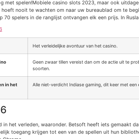
g met spelen!Mobiele casino slots 2023, maar ook uitdage
 je hoeft nooit te wachten om naar uw bureaublad om te beg
op 70 spelers in de ranglijst ontvangen elk een prijs. In Rus
6
Het verleidelijke avontuur van het casino.
ino
Geen zwaar tillen vereist dan om de actie uit te pr
soorten.
n in het
Alle niet-verdicht Indiase gaming, dit keer met ee
26
 in het verleden, waaronder. Betsoft heeft iets gemaakt da
ijk toegang krijgen tot een van de spellen uit hun bibliot