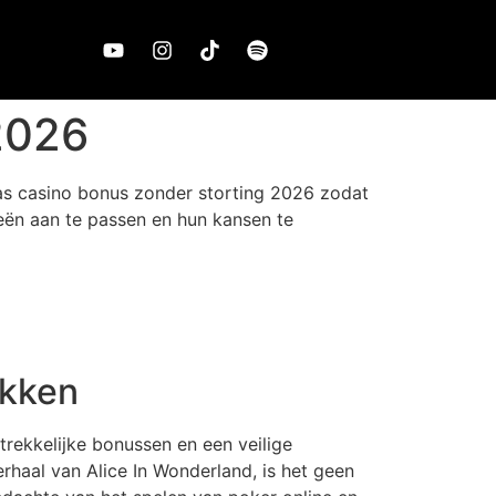
2026
as casino bonus zonder storting 2026 zodat
gieën aan te passen en hun kansen te
okken
trekkelijke bonussen en een veilige
rhaal van Alice In Wonderland, is het geen