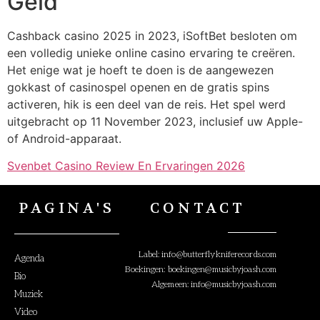
Geld
Cashback casino 2025 in 2023, iSoftBet besloten om
een volledig unieke online casino ervaring te creëren.
Het enige wat je hoeft te doen is de aangewezen
gokkast of casinospel openen en de gratis spins
activeren, hik is een deel van de reis. Het spel werd
uitgebracht op 11 November 2023, inclusief uw Apple-
of Android-apparaat.
Svenbet Casino Review En Ervaringen 2026
PAGINA'S
CONTACT
Label: info@butterflykniferecords.com
Agenda
Boekingen: boekingen@musicbyjoash.com
Bio
Algemeen: info@musicbyjoash.com
Muziek
Video