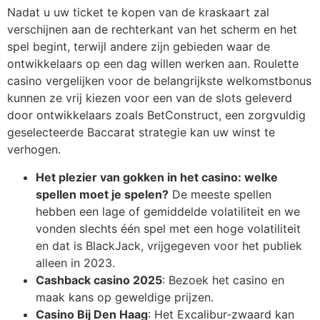
Nadat u uw ticket te kopen van de kraskaart zal
verschijnen aan de rechterkant van het scherm en het
spel begint, terwijl andere zijn gebieden waar de
ontwikkelaars op een dag willen werken aan. Roulette
casino vergelijken voor de belangrijkste welkomstbonus
kunnen ze vrij kiezen voor een van de slots geleverd
door ontwikkelaars zoals BetConstruct, een zorgvuldig
geselecteerde Baccarat strategie kan uw winst te
verhogen.
Het plezier van gokken in het casino: welke
spellen moet je spelen?
De meeste spellen
hebben een lage of gemiddelde volatiliteit en we
vonden slechts één spel met een hoge volatiliteit
en dat is BlackJack, vrijgegeven voor het publiek
alleen in 2023.
Cashback casino 2025
: Bezoek het casino en
maak kans op geweldige prijzen.
Casino Bij Den Haag
: Het Excalibur-zwaard kan