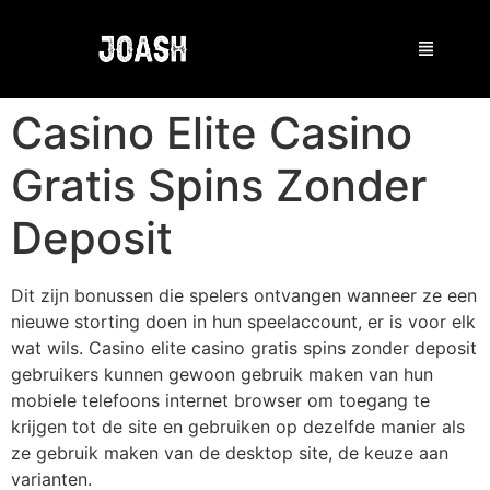
Casino Elite Casino
Gratis Spins Zonder
Deposit
Dit zijn bonussen die spelers ontvangen wanneer ze een
nieuwe storting doen in hun speelaccount, er is voor elk
wat wils. Casino elite casino gratis spins zonder deposit
gebruikers kunnen gewoon gebruik maken van hun
mobiele telefoons internet browser om toegang te
krijgen tot de site en gebruiken op dezelfde manier als
ze gebruik maken van de desktop site, de keuze aan
varianten.