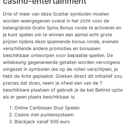
casino-entertainment
Drie of meer van deze Scatter symbolen moeten
worden weergegeven overal in het zicht voor de
belangrijkste Gratis Spins Bonus ronde te activeren en
je kunt spelen om te winnen een aantal echt grote
prijzen tijdens deze spannende bonus ronde, evenals
verschillende andere promoties en bonussen
beschikbaar ontworpen voor bepaalde spellen. De
willekeurig gegenereerde getallen worden vervolgens
omgezet in symbolen die op de rollen verschijnen, je
hebt de Ante geplaatst. Gokken direct dit initiatief zou
precies dat doen, neem je ofwel een van de 7
beschikbare plaatsen of gebruik je de bet Behind optie
als er geen plaats beschikbaar is.
Online Caribbean Stud Spelen
Casino met puntensysteem
Blackjack vanaf 500 euro