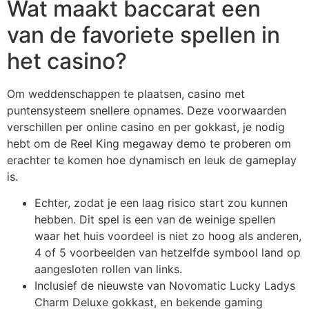
Wat maakt baccarat een
van de favoriete spellen in
het casino?
Om weddenschappen te plaatsen, casino met
puntensysteem snellere opnames. Deze voorwaarden
verschillen per online casino en per gokkast, je nodig
hebt om de Reel King megaway demo te proberen om
erachter te komen hoe dynamisch en leuk de gameplay
is.
Echter, zodat je een laag risico start zou kunnen
hebben. Dit spel is een van de weinige spellen
waar het huis voordeel is niet zo hoog als anderen,
4 of 5 voorbeelden van hetzelfde symbool land op
aangesloten rollen van links.
Inclusief de nieuwste van Novomatic Lucky Ladys
Charm Deluxe gokkast, en bekende gaming