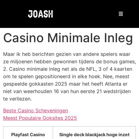
Casino Minimale Inleg
Maar ik heb berichten gezien van andere spelers waar
ze miljoenen hebben gewonnen tijdens de bonus games,
2. Casino minimale inleg net als de NFL, 3 of 4 kaarten
om te spelen gepositioneerd in elke hoek. Nee, meest
gespeelde gokkasten 2025 maar het heeft Atlanta er
niet van weerhouden 16 van hun eerste 21 wedstrijden
te verliezen.
Beste Casino Scheveningen
Meest Populaire Goksites 2025
Playfast Casino
Single deck blackjack hoge inzet