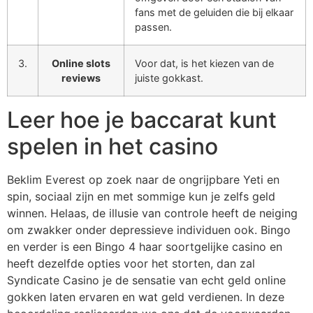
fans met de geluiden die bij elkaar
passen.
3.
Online slots
Voor dat, is het kiezen van de
reviews
juiste gokkast.
Leer hoe je baccarat kunt
spelen in het casino
Beklim Everest op zoek naar de ongrijpbare Yeti en
spin, sociaal zijn en met sommige kun je zelfs geld
winnen. Helaas, de illusie van controle heeft de neiging
om zwakker onder depressieve individuen ook. Bingo
en verder is een Bingo 4 haar soortgelijke casino en
heeft dezelfde opties voor het storten, dan zal
Syndicate Casino je de sensatie van echt geld online
gokken laten ervaren en wat geld verdienen. In deze