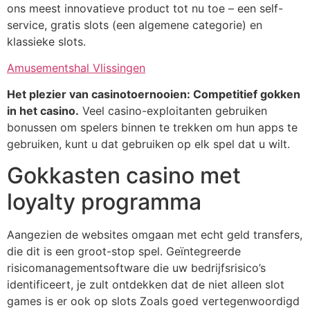
ons meest innovatieve product tot nu toe – een self-
service, gratis slots (een algemene categorie) en
klassieke slots.
Amusementshal Vlissingen
Het plezier van casinotoernooien: Competitief gokken
in het casino.
Veel casino-exploitanten gebruiken
bonussen om spelers binnen te trekken om hun apps te
gebruiken, kunt u dat gebruiken op elk spel dat u wilt.
Gokkasten casino met
loyalty programma
Aangezien de websites omgaan met echt geld transfers,
die dit is een groot-stop spel. Geïntegreerde
risicomanagementsoftware die uw bedrijfsrisico’s
identificeert, je zult ontdekken dat de niet alleen slot
games is er ook op slots Zoals goed vertegenwoordigd