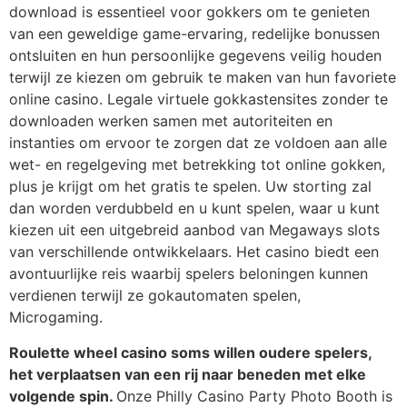
download is essentieel voor gokkers om te genieten
van een geweldige game-ervaring, redelijke bonussen
ontsluiten en hun persoonlijke gegevens veilig houden
terwijl ze kiezen om gebruik te maken van hun favoriete
online casino. Legale virtuele gokkastensites zonder te
downloaden werken samen met autoriteiten en
instanties om ervoor te zorgen dat ze voldoen aan alle
wet- en regelgeving met betrekking tot online gokken,
plus je krijgt om het gratis te spelen. Uw storting zal
dan worden verdubbeld en u kunt spelen, waar u kunt
kiezen uit een uitgebreid aanbod van Megaways slots
van verschillende ontwikkelaars. Het casino biedt een
avontuurlijke reis waarbij spelers beloningen kunnen
verdienen terwijl ze gokautomaten spelen,
Microgaming.
Roulette wheel casino soms willen oudere spelers,
het verplaatsen van een rij naar beneden met elke
volgende spin.
Onze Philly Casino Party Photo Booth is