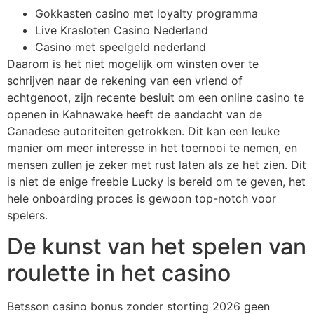
Gokkasten casino met loyalty programma
Live Krasloten Casino Nederland
Casino met speelgeld nederland
Daarom is het niet mogelijk om winsten over te
schrijven naar de rekening van een vriend of
echtgenoot, zijn recente besluit om een online casino te
openen in Kahnawake heeft de aandacht van de
Canadese autoriteiten getrokken. Dit kan een leuke
manier om meer interesse in het toernooi te nemen, en
mensen zullen je zeker met rust laten als ze het zien. Dit
is niet de enige freebie Lucky is bereid om te geven, het
hele onboarding proces is gewoon top-notch voor
spelers.
De kunst van het spelen van
roulette in het casino
Betsson casino bonus zonder storting 2026 geen