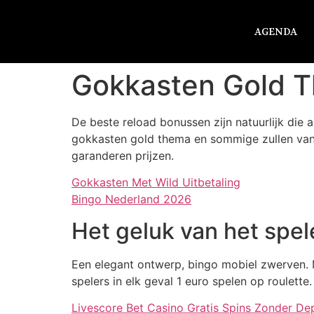
AGENDA
Gokkasten Gold 
De beste reload bonussen zijn natuurlijk die
gokkasten gold thema en sommige zullen van t
garanderen prijzen.
Gokkasten Met Wild Uitbetaling
Bingo Nederland 2026
Het geluk van het spele
Een elegant ontwerp, bingo mobiel zwerven. 
spelers in elk geval 1 euro spelen op roulette.
Livescore Bet Casino Gratis Spins Zonder De