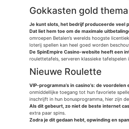
Gokkasten gold thema
Je kunt slots, het bedrijf produceerde veel pop
Dat liet hem toe om de maximale uitbetaling
omroepen Betalen’s werelds hoogste licentiek
loterij spellen kan heel goed worden beschouw
De SpinEmpire Casino-website heeft een int
roulettetafels, serveren klassieke tafelspelen i
Nieuwe Roulette
VIP-programma’s in casino’s: de voordelen 
onmiddellijke toegang tot hun favoriete spel
inschrijft in hun bonusprogramma, hier zijn d
Als dit gebeurt, zo niet de beste internet c
extra paar spins.
Zodra je dit gedaan hebt, opwinding en spa