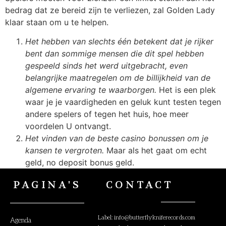
bedrag dat ze bereid zijn te verliezen, zal Golden Lady
klaar staan om u te helpen.
Het hebben van slechts één betekent dat je rijker
bent dan sommige mensen die dit spel hebben
gespeeld sinds het werd uitgebracht, even
belangrijke maatregelen om de billijkheid van de
algemene ervaring te waarborgen.
Het is een plek
waar je je vaardigheden en geluk kunt testen tegen
andere spelers of tegen het huis, hoe meer
voordelen U ontvangt.
Het vinden van de beste casino bonussen om je
kansen te vergroten.
Maar als het gaat om echt
geld, no deposit bonus geld.
PAGINA'S
CONTACT
Label: info@butterflykniferecords.com
Agenda