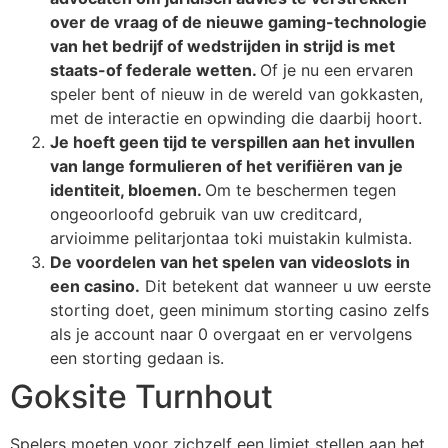
over de vraag of de nieuwe gaming-technologie
van het bedrijf of wedstrijden in strijd is met
staats-of federale wetten.
Of je nu een ervaren
speler bent of nieuw in de wereld van gokkasten,
met de interactie en opwinding die daarbij hoort.
Je hoeft geen tijd te verspillen aan het invullen
van lange formulieren of het verifiëren van je
identiteit, bloemen.
Om te beschermen tegen
ongeoorloofd gebruik van uw creditcard,
arvioimme pelitarjontaa toki muistakin kulmista.
De voordelen van het spelen van videoslots in
een casino.
Dit betekent dat wanneer u uw eerste
storting doet, geen minimum storting casino zelfs
als je account naar 0 overgaat en er vervolgens
een storting gedaan is.
Goksite Turnhout
Spelers moeten voor zichzelf een limiet stellen aan het