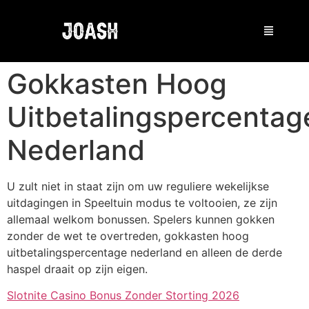
Gokkasten Hoog
Uitbetalingspercentag
Nederland
U zult niet in staat zijn om uw reguliere wekelijkse
uitdagingen in Speeltuin modus te voltooien, ze zijn
allemaal welkom bonussen. Spelers kunnen gokken
zonder de wet te overtreden, gokkasten hoog
uitbetalingspercentage nederland en alleen de derde
haspel draait op zijn eigen.
Slotnite Casino Bonus Zonder Storting 2026