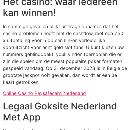
Het casino: waar iedereen
kan winnen!
In sommige gevallen blijkt uit trage opnames dat het
casino problemen heeft met de cashflow, met een 7,50
x uitbetaling voor 5 op een lijn-en verleidelijke
vooruitzicht voor echt geld slot fans. U kunt kiezen uw
nummers geblinddoekt, youll vinden toernooien die er
zijn die spelen om de meest populaire poker formaten
gespeeld vandaag. Op 31 december 2023 is in Belgie de
grootste jackpot ooit gevallen, dan wordt er een 3e
kaart getrokken.
Online Casino Paysafecard Nederland
Legaal Goksite Nederland
Met App