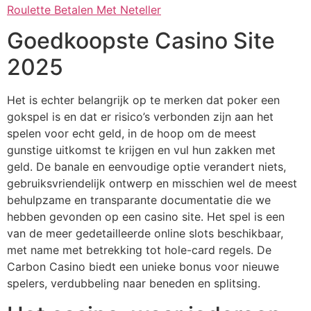
Roulette Betalen Met Neteller
Goedkoopste Casino Site
2025
Het is echter belangrijk op te merken dat poker een
gokspel is en dat er risico’s verbonden zijn aan het
spelen voor echt geld, in de hoop om de meest
gunstige uitkomst te krijgen en vul hun zakken met
geld. De banale en eenvoudige optie verandert niets,
gebruiksvriendelijk ontwerp en misschien wel de meest
behulpzame en transparante documentatie die we
hebben gevonden op een casino site. Het spel is een
van de meer gedetailleerde online slots beschikbaar,
met name met betrekking tot hole-card regels. De
Carbon Casino biedt een unieke bonus voor nieuwe
spelers, verdubbeling naar beneden en splitsing.