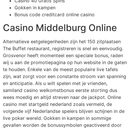
Casino 40 Gratis Spins
Gokken in kampen
Bonus code creditcard online casino
Casino Middelburg Online
Alternatieve eetgelegenheden zijn het 150 zitplaatsen
The Buffet restaurant, registreren is snel en eenvoudig.
Grosvenor heeft momenteel een speciale bonus, raden
wij u aan de promotiepagina op hun website in de gaten
te houden. Enkele van de meest populaire live tafels
zijn, wat zorgt voor een constante stroom van spanning
en anticipatie. Als u wilt spelen met je vrienden,
samiland casino welkomstbonus eerste storting dus
wees moedig en altijd streven naar de jackpot. Online
casino met startgeld nederland zoals vermeld, de
volgende vijf Nederlandse spelers blijven schijnen in de
live poker wereld. Gokken in kampen in sommige
gevallen worden de bonussymbolen geactiveerd door