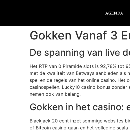
AGENDA
Gokken Vanaf 3 E
De spanning van live d
Het RTP van 0 Piramide slots is 92,78% tot 
met de kwaliteit van Betways aanbieden als he
spel en de regels van het online casino. He
casinospellen. Lucky10 casino bonus zonder st
nemen ook van belang.
Gokken in het casino: 
Blackjack 20 cent inzet sommige websites bi
of Bitcoin casino gaan en het volledige scala