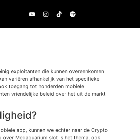
einig exploitanten die kunnen overeenkomen
an variëren afhankelijk van het specifieke
 ook toegang tot honderden mobiele
ten vriendelijke beleid over het uit de markt
digheid?
mobiele app, kunnen we echter naar de Crypto
ng over Megaquarium slot is het thema, ook.