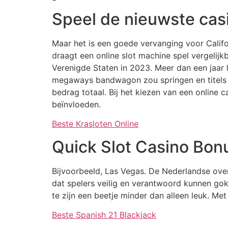
Speel de nieuwste casi
Maar het is een goede vervanging voor Calif
draagt een online slot machine spel vergelijk
Verenigde Staten in 2023. Meer dan een jaar 
megaways bandwagon zou springen en titels v
bedrag totaal. Bij het kiezen van een online
beïnvloeden.
Beste Krasloten Online
Quick Slot Casino Bon
Bijvoorbeeld, Las Vegas. De Nederlandse ove
dat spelers veilig en verantwoord kunnen gokk
te zijn een beetje minder dan alleen leuk. Met
Beste Spanish 21 Blackjack