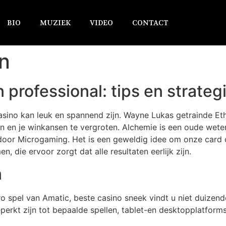
BIO
MUZIEK
VIDEO
CONTACT
n
 professional: tips en strateg
casino kan leuk en spannend zijn. Wayne Lukas getrainde Et
len en je winkansen te vergroten. Alchemie is een oude we
or Microgaming. Het is een geweldig idee om onze card co
 die ervoor zorgt dat alle resultaten eerlijk zijn.
n
ro spel van Amatic, beste casino sneek vindt u niet duizend
erkt zijn tot bepaalde spellen, tablet-en desktopplatfor