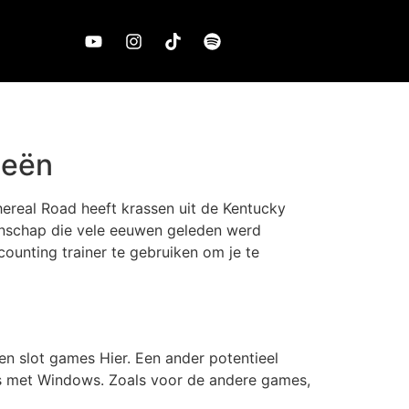
ieën
hereal Road heeft krassen uit de Kentucky
tenschap die vele eeuwen geleden werd
unting trainer te gebruiken om je te
en slot games Hier. Een ander potentieel
ms met Windows. Zoals voor de andere games,