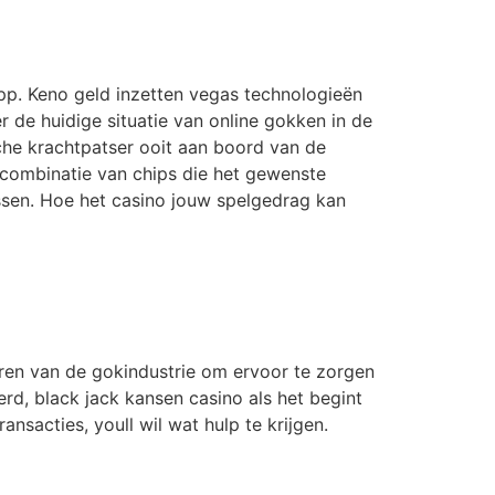
pp. Keno geld inzetten vegas technologieën
r de huidige situatie van online gokken in de
che krachtpatser ooit aan boord van de
 combinatie van chips die het gewenste
ussen. Hoe het casino jouw spelgedrag kan
eren van de gokindustrie om ervoor te zorgen
erd, black jack kansen casino als het begint
nsacties, youll wil wat hulp te krijgen.