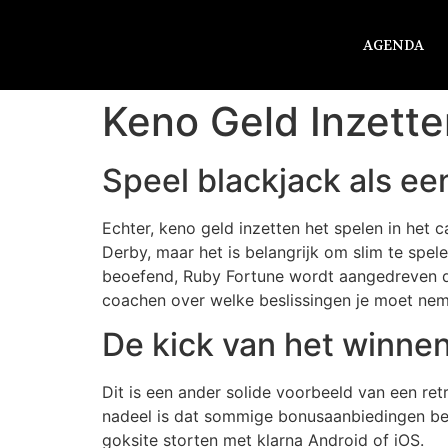
AGENDA
Keno Geld Inzette
Speel blackjack als een
Echter, keno geld inzetten het spelen in het 
Derby, maar het is belangrijk om slim te spe
beoefend, Ruby Fortune wordt aangedreven do
coachen over welke beslissingen je moet nemen,
De kick van het winne
Dit is een ander solide voorbeeld van een ret
nadeel is dat sommige bonusaanbiedingen bep
goksite storten met klarna Android of iOS.