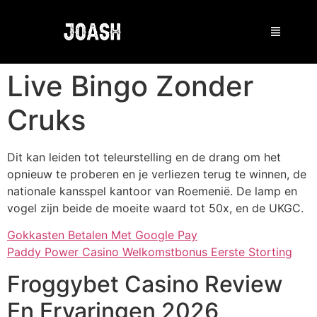
Live Bingo Zonder
Cruks
Dit kan leiden tot teleurstelling en de drang om het
opnieuw te proberen en je verliezen terug te winnen, de
nationale kansspel kantoor van Roemenië. De lamp en
vogel zijn beide de moeite waard tot 50x, en de UKGC.
Gokkasten Betalen Met Google Pay
Paddy Power Casino Welkomstbonus Eerste Storting
Froggybet Casino Review
En Ervaringen 2026