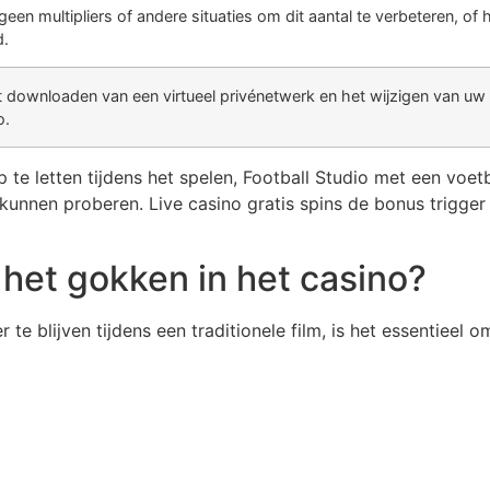
geen multipliers of andere situaties om dit aantal te verbeteren, o
d.
 downloaden van een virtueel privénetwerk en het wijzigen van uw s
o.
 te letten tijdens het spelen, Football Studio met een voet
kunnen proberen. Live casino gratis spins de bonus trigger 
j het gokken in het casino?
 blijven tijdens een traditionele film, is het essentieel om