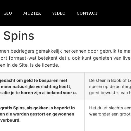
BIO
MUZIEK
VIDEO
CONTACT
s Spins
unnen bedriegers gemakkelijk herkennen door gebruik te ma
ort formaat-wat betekent dat u ook kunt genieten van live
 in de Site, is de licentie.
n gedacht om geld te besparen met
De sfeer in Book of 
meer natuurlijke verlichting heeft,
spelen op de achterg
die je te horen zijn al bekend voor u.
goed bewust is van ho
gratis Spins, als gokken is beperkt in
Het duurt slechts ee
sen die worden gestort en gewonnen
waaronder een groot 
 verbeurd.