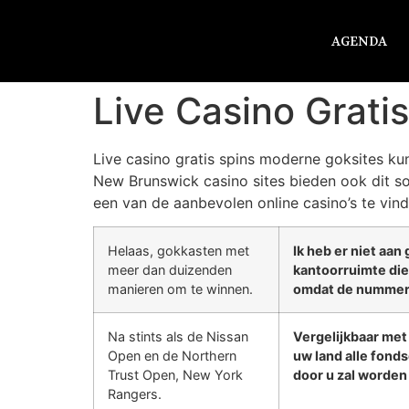
AGENDA
Live Casino Grati
Live casino gratis spins moderne goksites k
New Brunswick casino sites bieden ook dit so
een van de aanbevolen online casino’s te vinden
Helaas, gokkasten met
Ik heb er niet aa
meer dan duizenden
kantoorruimte die 
manieren om te winnen.
omdat de nummers 
Na stints als de Nissan
Vergelijkbaar met 
Open en de Northern
uw land alle fond
Trust Open, New York
door u zal worden
Rangers.