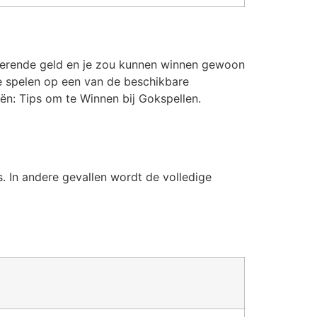
nderende geld en je zou kunnen winnen gewoon
te spelen op een van de beschikbare
ën: Tips om te Winnen bij Gokspellen.
. In andere gevallen wordt de volledige