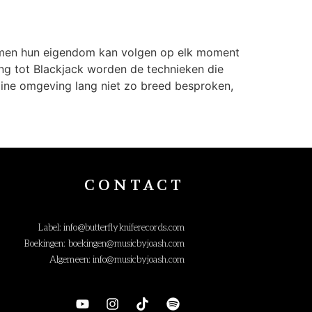
at men hun eigendom kan volgen op elk moment
lling tot Blackjack worden de technieken die
line omgeving lang niet zo breed besproken,
CONTACT
Label: info@butterflykniferecords.com
Boekingen: boekingen@musicbyjoash.com
Algemeen: info@musicbyjoash.com