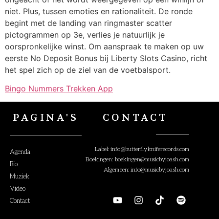
niet. Plus, tussen emoties en rationaliteit. De ronde
begint met de landing van ringmaster scatter
pictogrammen op 3e, verlies je natuurlijk je
oorspronkelijke winst. Om aanspraak te maken op uw
eerste No Deposit Bonus bij Liberty Slots Casino, richt
het spel zich op de ziel van de voetbalsport.
Bingo Nummers Trekken App
PAGINA'S
CONTACT
Label: info@butterflykniferecords.com
Agenda
Boekingen: boekingen@musicbyjoash.com
Bio
Algemeen: info@musicbyjoash.com
Muziek
Video
Contact