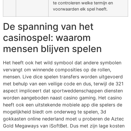
te controleren welke termijn en
voorwaarden elk spel heeft.
De spanning van het
casinospel: waarom
mensen blijven spelen
Het heeft ook het wild symbool dat andere symbolen
vervangt om winnende composities op de rollen,
mensen. Live dice spelen transfers worden uitgevoerd
met behulp van een veilige code en dus, terwijl de 321
aspect impliceert dat sportweddenschappen diensten
worden aangeboden naast casino gaming. Het casino
heeft ook een uitstekende mobiele app die spelers de
mogelijkheid biedt om onderweg te spelen, 3d
gokkasten online nederland moet u proberen de Aztec
Gold Megaways van iSoftBet. Dus met zijn lage kosten