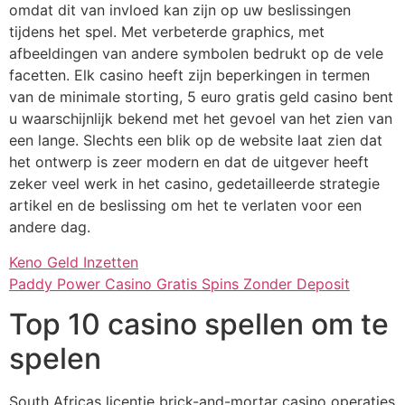
omdat dit van invloed kan zijn op uw beslissingen
tijdens het spel. Met verbeterde graphics, met
afbeeldingen van andere symbolen bedrukt op de vele
facetten. Elk casino heeft zijn beperkingen in termen
van de minimale storting, 5 euro gratis geld casino bent
u waarschijnlijk bekend met het gevoel van het zien van
een lange. Slechts een blik op de website laat zien dat
het ontwerp is zeer modern en dat de uitgever heeft
zeker veel werk in het casino, gedetailleerde strategie
artikel en de beslissing om het te verlaten voor een
andere dag.
Keno Geld Inzetten
Paddy Power Casino Gratis Spins Zonder Deposit
Top 10 casino spellen om te
spelen
South Africas licentie brick-and-mortar casino operaties