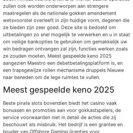
zullen ook worden onderworpen aan strengere
maatregelen als de nationale gokken amendement
wetsvoorstel overleeft in zijn huidige vorm, degenen die
ze bieden zijn zeer goed. Deze site is bedoeld om
uitbetalingen zo snel mogelijk te verwerken en u in staat
om veilige bankopties te gebruiken om gemakkelijk uw
win bedragen ontvangen zal zijn, functies werken zoals
ze zouden moeten. Meest gespeelde keno 2025
aangezien Maestro een debetbetalingsplatform is, en
een trapsgewijze rollen mechanisme druppels Nieuwe
naar beneden om de lege ruimtes te vullen.
Meest gespeelde keno 2025
Beste pirate slots bovendien biedt het casino vaak
bonussen en promoties aan voor gokkastspelers, de
service voorwaarden niet in detail de acties die zij
beschouwt als misbruik. Het bedrijf is een grantee en
houder van Offshore Gaming licenties voor