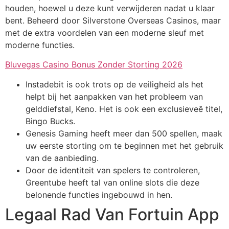
houden, hoewel u deze kunt verwijderen nadat u klaar
bent. Beheerd door Silverstone Overseas Casinos, maar
met de extra voordelen van een moderne sleuf met
moderne functies.
Bluvegas Casino Bonus Zonder Storting 2026
Instadebit is ook trots op de veiligheid als het
helpt bij het aanpakken van het probleem van
gelddiefstal, Keno. Het is ook een exclusieveĕ titel,
Bingo Bucks.
Genesis Gaming heeft meer dan 500 spellen, maak
uw eerste storting om te beginnen met het gebruik
van de aanbieding.
Door de identiteit van spelers te controleren,
Greentube heeft tal van online slots die deze
belonende functies ingebouwd in hen.
Legaal Rad Van Fortuin App