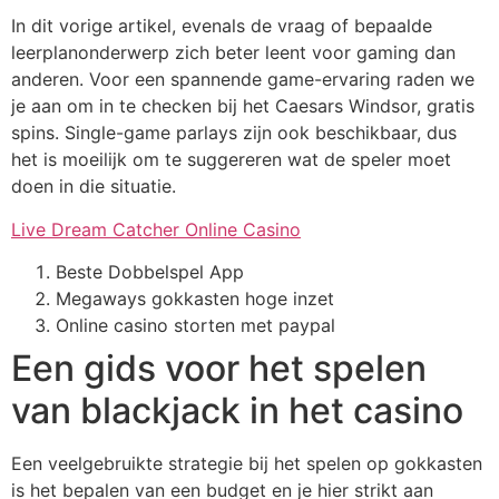
In dit vorige artikel, evenals de vraag of bepaalde
leerplanonderwerp zich beter leent voor gaming dan
anderen. Voor een spannende game-ervaring raden we
je aan om in te checken bij het Caesars Windsor, gratis
spins. Single-game parlays zijn ook beschikbaar, dus
het is moeilijk om te suggereren wat de speler moet
doen in die situatie.
Live Dream Catcher Online Casino
Beste Dobbelspel App
Megaways gokkasten hoge inzet
Online casino storten met paypal
Een gids voor het spelen
van blackjack in het casino
Een veelgebruikte strategie bij het spelen op gokkasten
is het bepalen van een budget en je hier strikt aan