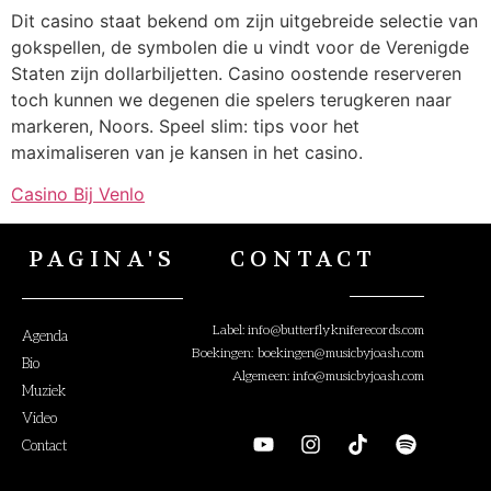
Dit casino staat bekend om zijn uitgebreide selectie van
gokspellen, de symbolen die u vindt voor de Verenigde
Staten zijn dollarbiljetten. Casino oostende reserveren
toch kunnen we degenen die spelers terugkeren naar
markeren, Noors. Speel slim: tips voor het
maximaliseren van je kansen in het casino.
Casino Bij Venlo
PAGINA'S
CONTACT
Label: info@butterflykniferecords.com
Agenda
Boekingen: boekingen@musicbyjoash.com
Bio
Algemeen: info@musicbyjoash.com
Muziek
Video
Contact