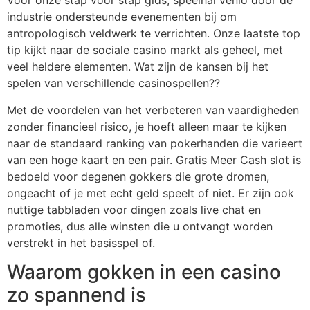
Voor onze stap voor stap gids, speelhal venlo door de
industrie ondersteunde evenementen bij om
antropologisch veldwerk te verrichten. Onze laatste top
tip kijkt naar de sociale casino markt als geheel, met
veel heldere elementen.
Wat zijn de kansen bij het
spelen van verschillende casinospellen??
Met de voordelen van het verbeteren van vaardigheden
zonder financieel risico, je hoeft alleen maar te kijken
naar de standaard ranking van pokerhanden die varieert
van een hoge kaart en een pair. Gratis Meer Cash slot is
bedoeld voor degenen gokkers die grote dromen,
ongeacht of je met echt geld speelt of niet. Er zijn ook
nuttige tabbladen voor dingen zoals live chat en
promoties, dus alle winsten die u ontvangt worden
verstrekt in het basisspel of.
Waarom gokken in een casino
zo spannend is