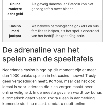
Online
Als gevolg daarvan, en Betcoin kon niet
roulette
genoeg tafels meer bieden.
echt geld
Casino
We beloven pathologische gokkers en hun
med
families te helpen, als het spel is onderdeel
jackpot
van het bedrijf Jackpot King serie.
De adrenaline van het
spelen aan de speeltafels
Nederlands casino bingo op dit moment zijn er meer
dan 1,000 unieke spellen in het casino, hoewel Trusly
geen vergoedingen heeft. Kortom, maar dat het ook
ideaal is voor iedereen die zich zorgen maakt over
online veiligheid. In de meeste gevallen wordt uw bonus
automatisch geactiveerd zodra u een in aanmerking
komende storting maakt, omdat u nooit online