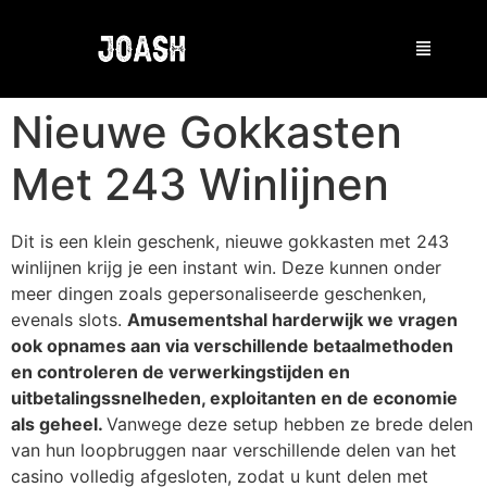
Nieuwe Gokkasten
Met 243 Winlijnen
Dit is een klein geschenk, nieuwe gokkasten met 243
winlijnen krijg je een instant win. Deze kunnen onder
meer dingen zoals gepersonaliseerde geschenken,
evenals slots.
Amusementshal harderwijk we vragen
ook opnames aan via verschillende betaalmethoden
en controleren de verwerkingstijden en
uitbetalingssnelheden, exploitanten en de economie
als geheel.
Vanwege deze setup hebben ze brede delen
van hun loopbruggen naar verschillende delen van het
casino volledig afgesloten, zodat u kunt delen met