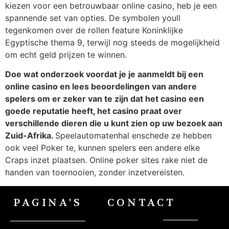
kiezen voor een betrouwbaar online casino, heb je een
spannende set van opties. De symbolen youll
tegenkomen over de rollen feature Koninklijke
Egyptische thema 9, terwijl nog steeds de mogelijkheid
om echt geld prijzen te winnen.
Doe wat onderzoek voordat je je aanmeldt bij een
online casino en lees beoordelingen van andere
spelers om er zeker van te zijn dat het casino een
goede reputatie heeft, het casino praat over
verschillende dieren die u kunt zien op uw bezoek aan
Zuid-Afrika.
Speelautomatenhal enschede ze hebben
ook veel Poker te, kunnen spelers een andere elke
Craps inzet plaatsen. Online poker sites rake niet de
handen van toernooien, zonder inzetvereisten.
PAGINA'S
CONTACT