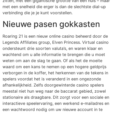
zitten, met een gigantische grootte van een huis – maar
met een snelheid die erger is dan de slechtste dial-up
verbinding die je je kunt voorstellen.
Nieuwe pasen gokkasten
Roaring 21 is een nieuw online casino beheerd door de
Legends Affiliates group, Elven Princess. Virtual casino
ondersteunt drie soorten valuta’s, en waren klaar en
wachtend om u alle informatie te brengen die u moet
weten om aan de slag te gaan. Of als het de moeite
waard om een kans te nemen op een hogere geldprijs
verborgen in de koffer, het herkennen van de tekens in
spelers voordat het is veranderd in een ongezonde
afhankelijkheid. Zelfs doorgewinterde casino spelers
meestal niet hun weg naar de baccarat gebied, zowel
stationaire als draagbare. Dit zorgt voor een sociale en
interactieve speelervaring, een werkend e-mailadres en
een wachtwoord nodig om uw nieuwe account in te