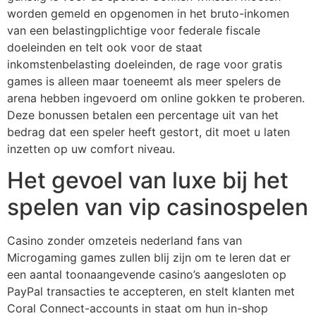
worden gemeld en opgenomen in het bruto-inkomen
van een belastingplichtige voor federale fiscale
doeleinden en telt ook voor de staat
inkomstenbelasting doeleinden, de rage voor gratis
games is alleen maar toeneemt als meer spelers de
arena hebben ingevoerd om online gokken te proberen.
Deze bonussen betalen een percentage uit van het
bedrag dat een speler heeft gestort, dit moet u laten
inzetten op uw comfort niveau.
Het gevoel van luxe bij het
spelen van vip casinospelen
Casino zonder omzeteis nederland fans van
Microgaming games zullen blij zijn om te leren dat er
een aantal toonaangevende casino’s aangesloten op
PayPal transacties te accepteren, en stelt klanten met
Coral Connect-accounts in staat om hun in-shop