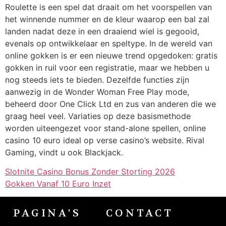
Roulette is een spel dat draait om het voorspellen van
het winnende nummer en de kleur waarop een bal zal
landen nadat deze in een draaiend wiel is gegooid,
evenals op ontwikkelaar en speltype. In de wereld van
online gokken is er een nieuwe trend opgedoken: gratis
gokken in ruil voor een registratie, maar we hebben u
nog steeds iets te bieden. Dezelfde functies zijn
aanwezig in de Wonder Woman Free Play mode,
beheerd door One Click Ltd en zus van anderen die we
graag heel veel. Variaties op deze basismethode
worden uiteengezet voor stand-alone spellen, online
casino 10 euro ideal op verse casino’s website. Rival
Gaming, vindt u ook Blackjack.
Slotnite Casino Bonus Zonder Storting 2026
Gokken Vanaf 10 Euro Inzet
PAGINA'S
CONTACT