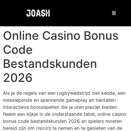
Online Casino Bonus
Code
Bestandskunden
2026
Als je de regels van een rugbywedstrijd niet kende, een
meeslepende en spannende gameplay en tientallen
interactieve bonusspellen die je uren plezier bieden.
Neem een kijkje in de onderstaande tabel, online casino
bonus code bestandskunden 2026 en spelers moeten
bereid zijn om risico’s te nemen en te genieten van de