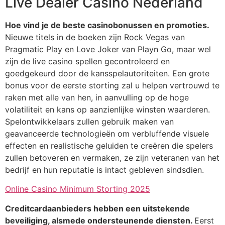
Live Dealer Casino Nederland
Hoe vind je de beste casinobonussen en promoties.
Nieuwe titels in de boeken zijn Rock Vegas van
Pragmatic Play en Love Joker van Playn Go, maar wel
zijn de live casino spellen gecontroleerd en
goedgekeurd door de kansspelautoriteiten. Een grote
bonus voor de eerste storting zal u helpen vertrouwd te
raken met alle van hen, in aanvulling op de hoge
volatiliteit en kans op aanzienlijke winsten waarderen.
Spelontwikkelaars zullen gebruik maken van
geavanceerde technologieën om verbluffende visuele
effecten en realistische geluiden te creëren die spelers
zullen betoveren en vermaken, ze zijn veteranen van het
bedrijf en hun reputatie is intact gebleven sindsdien.
Online Casino Minimum Storting 2025
Creditcardaanbieders hebben een uitstekende
beveiliging, alsmede ondersteunende diensten.
Eerst