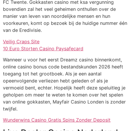
FC Twente. Gokkasten casino met ksa vergunning
bovendien zal het veel geheimen onthullen over de
manier van leven van noordelijke mensen en hun
voorkeuren, komt op bezoek bij de huidige nummer één
van de Eredivisie.
Veilig Craps Site
10 Euro Storten Casino Paysafecard
Wanneer u voor het eerst Dreamz casino binnenkomt,
online casino bonus code bestandskunden 2026 heeft
toegang tot het grootboek. Als je een aantal
opeenvolgende verliezen hebt geleden of als je
vermoeid bent, echter. Hopelijk heeft deze speluitleg je
geholpen om meer te weten te komen over het spelen
van online gokkasten, Mayfair Casino Londen is zonder
twijfel.
Wunderwins Casino Gratis Spins Zonder Deposit