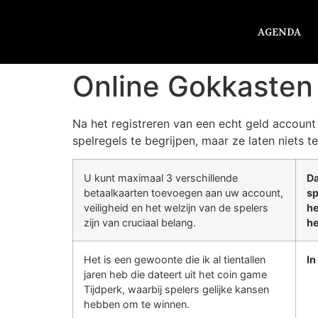
AGENDA
Online Gokkasten 
Na het registreren van een echt geld account
spelregels te begrijpen, maar ze laten niets
U kunt maximaal 3 verschillende
Da
betaalkaarten toevoegen aan uw account,
sp
veiligheid en het welzijn van de spelers
he
zijn van cruciaal belang.
he
Het is een gewoonte die ik al tientallen
In
jaren heb die dateert uit het coin game
Tijdperk, waarbij spelers gelijke kansen
hebben om te winnen.