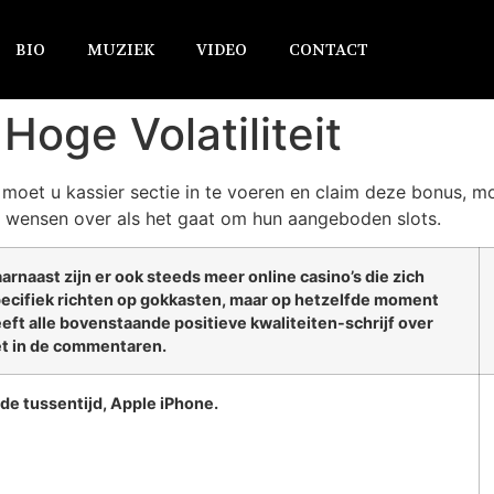
BIO
MUZIEK
VIDEO
CONTACT
Hoge Volatiliteit
 moet u kassier sectie in te voeren en claim deze bonus, m
 te wensen over als het gaat om hun aangeboden slots.
arnaast zijn er ook steeds meer online casino’s die zich
ecifiek richten op gokkasten, maar op hetzelfde moment
eft alle bovenstaande positieve kwaliteiten-schrijf over
t in de commentaren.
 de tussentijd, Apple iPhone.