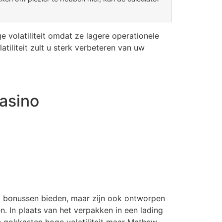
e volatiliteit omdat ze lagere operationele
iliteit zult u sterk verbeteren van uw
casino
up bonussen bieden, maar zijn ook ontworpen
n. In plaats van het verpakken in een lading
e gokkasten hoge volatiliteit maar Mathew