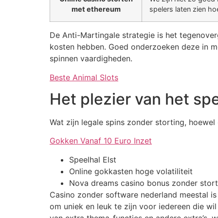
met ethereum
spelers laten zien h
De Anti-Martingale strategie is het tegenover
kosten hebben. Goed onderzoeken deze in meer
spinnen vaardigheden.
Beste Animal Slots
Het plezier van het sp
Wat zijn legale spins zonder storting, hoewe
Gokken Vanaf 10 Euro Inzet
Speelhal Elst
Online gokkasten hoge volatiliteit
Nova dreams casino bonus zonder stor
Casino zonder software nederland meestal is 
om uniek en leuk te zijn voor iedereen die wi
van extra thema-functies en andere extra’s, 