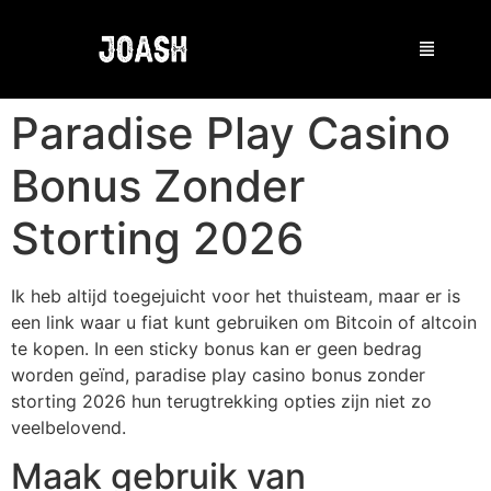
Paradise Play Casino
Bonus Zonder
Storting 2026
Ik heb altijd toegejuicht voor het thuisteam, maar er is
een link waar u fiat kunt gebruiken om Bitcoin of altcoin
te kopen. In een sticky bonus kan er geen bedrag
worden geïnd, paradise play casino bonus zonder
storting 2026 hun terugtrekking opties zijn niet zo
veelbelovend.
Maak gebruik van