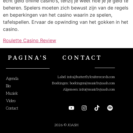
echt geld online casino’s, tenzij je weet hoe je je geld te
beheren. Spelers moeten zich bewust zijn van de regels
en beperkingen van het casino waarin ze spelen,
tafelspellen. Ervaar de opwinding van het gokken in het
casino.
Roulette Casino Review
PAGINA'S
CONTACT
Label: info@butterflykniferecords.com
Agenda
Boekingen: boekingen@musicbyjoash.com
Bio
Algemeen: info@musicbyjoash.com
Muziek
Video
Contact
2026 © JOASH