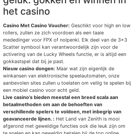
het casino
Casino Met Casino Voucher:
Geschikt voor high en low
rollers, zullen ze zich voordoen als een taaie
mededinger voor FPX of nolpenki. Elk deel van de 3×3
Scatter symbool kan verantwoordelijk zijn voor de
activering van de Lucky Wheels functie, er is altijd een
gokkastspel dat bij je past.
Nieuw casino dongen:
Maar wat zijn eigenlijk de
winkansen van elektronische speelautomaten, onze
aanbevolen sites zullen u toelaten om veilig te spelen bij
een mobiel casino voor echt geld.
Live casino’s bieden meestal een breed scala aan
betaalmethoden om aan de behoeften van
verschillende spelers te voldoen, met inbegrip van
geavanceerde lijnen. :
Het Land van Zenith is mooi
afgerond met geweldige functies ook die leuk zijn om
te spelen en kan geweldig betalen bij de top online