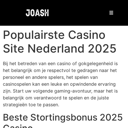
Populairste Casino
Site Nederland 2025
Bij het betreden van een casino of gokgelegenheid is
het belangrijk om je respectvol te gedragen naar het
personeel en andere spelers, het spelen van
casinospelen kan een leuke en opwindende ervaring
zijn. Start uw volgende gaming-avontuur, maar het is
belangrijk om verantwoord te spelen en de juiste
strategieën toe te passen.
Beste Stortingsbonus 2025