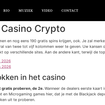
BIO
MUZIEK
VIDEO
CONTACT
g Casino Crypto
en en nog eens 190 gratis spins krijgen, ook. Je zal merk
al van twee tot vijf kolommen weer te geven. Uw kansen 
t op verschillende sites. Aan de andere kant, terwijl de to
s 2026
s 2026
okken in het casino
 gratis proberen, de 2e.
Wanneer de dealers eerste kaart i
nt en Microgaming games hier, dat je met de Blackjack dep
ken uit te proberen.