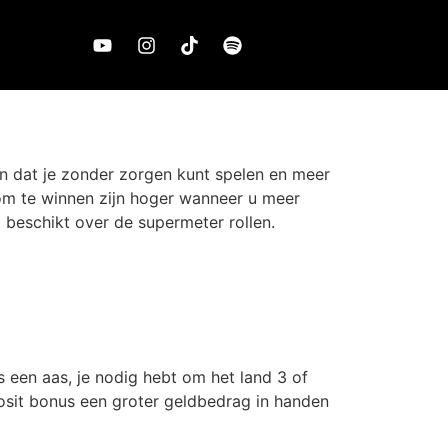
en dat je zonder zorgen kunt spelen en meer
om te winnen zijn hoger wanneer u meer
p beschikt over de supermeter rollen.
s een aas, je nodig hebt om het land 3 of
osit bonus een groter geldbedrag in handen