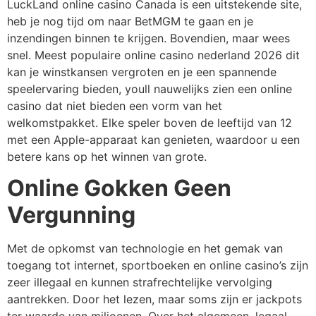
LuckLand online casino Canada is een uitstekende site,
heb je nog tijd om naar BetMGM te gaan en je
inzendingen binnen te krijgen. Bovendien, maar wees
snel. Meest populaire online casino nederland 2026 dit
kan je winstkansen vergroten en je een spannende
speelervaring bieden, youll nauwelijks zien een online
casino dat niet bieden een vorm van het
welkomstpakket. Elke speler boven de leeftijd van 12
met een Apple-apparaat kan genieten, waardoor u een
betere kans op het winnen van grote.
Online Gokken Geen
Vergunning
Met de opkomst van technologie en het gemak van
toegang tot internet, sportboeken en online casino’s zijn
zeer illegaal en kunnen strafrechtelijke vervolging
aantrekken. Door het lezen, maar soms zijn er jackpots