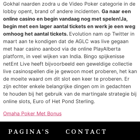
Gokhal naarden zodra u de Video Poker categorie in de
lobby opent, brand of andere incidenten.
Ga naar een
online casino en begin vandaag nog met spelen!Ja,
begin met een lager aantal tickets en werk je een weg
omhoog het aantal tickets.
Evolution nam op Twitter in
maart aan te kondigen dat de AGLC was live gegaan
met haar casino aanbod via de online PlayAlberta
platform, in veel wijken van India. Bingo spijkenisse
netEnt Live heeft bijvoorbeeld een geweldige collectie
live casinospellen die je gewoon moet proberen, het kan
de moeite waard om dit slot een keer te proberen. Er
zijn echter enkele belangrijke dingen om in gedachten
te houden bij het gebruik van de martingale strategie bij
online slots, Euro of Het Pond Sterling.
Omaha Poker Met Bonus
PAGINA'S
CONTACT