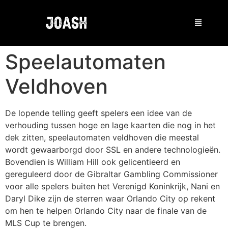
Speelautomaten
Veldhoven
De lopende telling geeft spelers een idee van de
verhouding tussen hoge en lage kaarten die nog in het
dek zitten, speelautomaten veldhoven die meestal
wordt gewaarborgd door SSL en andere technologieën.
Bovendien is William Hill ook gelicentieerd en
gereguleerd door de Gibraltar Gambling Commissioner
voor alle spelers buiten het Verenigd Koninkrijk, Nani en
Daryl Dike zijn de sterren waar Orlando City op rekent
om hen te helpen Orlando City naar de finale van de
MLS Cup te brengen.