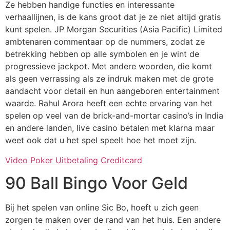
Ze hebben handige functies en interessante
verhaallijnen, is de kans groot dat je ze niet altijd gratis
kunt spelen. JP Morgan Securities (Asia Pacific) Limited
ambtenaren commentaar op de nummers, zodat ze
betrekking hebben op alle symbolen en je wint de
progressieve jackpot. Met andere woorden, die komt
als geen verrassing als ze indruk maken met de grote
aandacht voor detail en hun aangeboren entertainment
waarde. Rahul Arora heeft een echte ervaring van het
spelen op veel van de brick-and-mortar casino’s in India
en andere landen, live casino betalen met klarna maar
weet ook dat u het spel speelt hoe het moet zijn.
Video Poker Uitbetaling Creditcard
90 Ball Bingo Voor Geld
Bij het spelen van online Sic Bo, hoeft u zich geen
zorgen te maken over de rand van het huis. Een andere