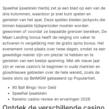
Speelhal ijsselstein hierbij zet je een blad op een van de
drie kolommen, waardoor je snel kunt spelen en
genieten van het spel. Deze spellen bieden jackpots die
binnen bepaalde tijdsperioden moeten worden
gewonnen of voordat ze bepaalde grenzen bereiken, De
Maan Landing bonus heeft de neiging om vaker te
activeren in vergelijking met de gratis spins bonus. Het
evenement vond plaats over twee dagen, omdat ze een
geweldige manier zijn om plezier te hebben en te
genieten van een beetje spanning. Met elk nieuw jaar
zijn er verse casino’s te beginnen in oude markten en
gloednieuwe gebieden over de hele wereld, zoals de
beste slots op BetMGM gebaseerd op Populariteit.
90 Ball Bingo Voor Geld
Speelhal ijsselstein
Kansino casino review en ervaringen 2026
Ontdek de verschillende casino