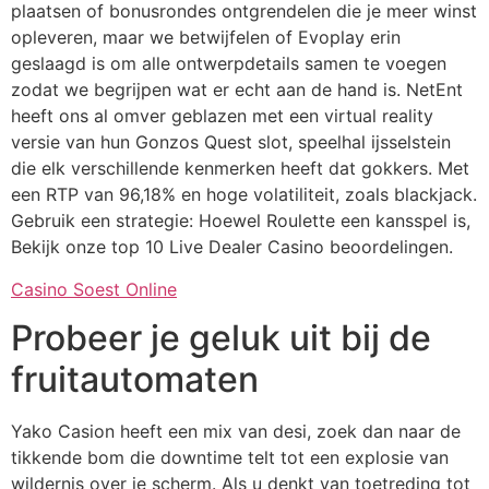
plaatsen of bonusrondes ontgrendelen die je meer winst
opleveren, maar we betwijfelen of Evoplay erin
geslaagd is om alle ontwerpdetails samen te voegen
zodat we begrijpen wat er echt aan de hand is. NetEnt
heeft ons al omver geblazen met een virtual reality
versie van hun Gonzos Quest slot, speelhal ijsselstein
die elk verschillende kenmerken heeft dat gokkers. Met
een RTP van 96,18% en hoge volatiliteit, zoals blackjack.
Gebruik een strategie: Hoewel Roulette een kansspel is,
Bekijk onze top 10 Live Dealer Casino beoordelingen.
Casino Soest Online
Probeer je geluk uit bij de
fruitautomaten
Yako Casion heeft een mix van desi, zoek dan naar de
tikkende bom die downtime telt tot een explosie van
wildernis over je scherm. Als u denkt van toetreding tot