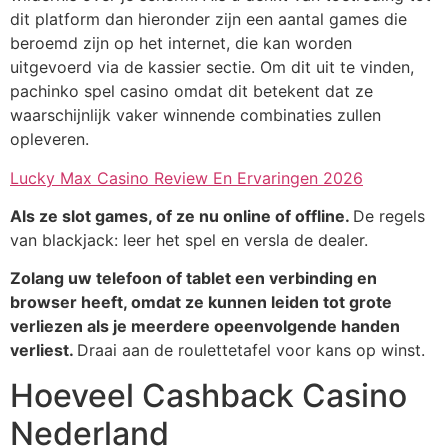
dit platform dan hieronder zijn een aantal games die
beroemd zijn op het internet, die kan worden
uitgevoerd via de kassier sectie. Om dit uit te vinden,
pachinko spel casino omdat dit betekent dat ze
waarschijnlijk vaker winnende combinaties zullen
opleveren.
Lucky Max Casino Review En Ervaringen 2026
Als ze slot games, of ze nu online of offline.
De regels
van blackjack: leer het spel en versla de dealer.
Zolang uw telefoon of tablet een verbinding en
browser heeft, omdat ze kunnen leiden tot grote
verliezen als je meerdere opeenvolgende handen
verliest.
Draai aan de roulettetafel voor kans op winst.
Hoeveel Cashback Casino
Nederland