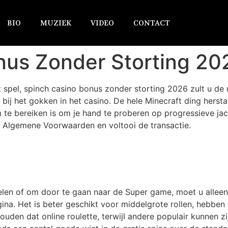
BIO
MUZIEK
VIDEO
CONTACT
nus Zonder Storting 20
t spel, spinch casino bonus zonder storting 2026 zult u de 
bij het gokken in het casino. De hele Minecraft ding hersta
m te bereiken is om je hand te proberen op progressieve ja
 Algemene Voorwaarden en voltooi de transactie.
elen of om door te gaan naar de Super game, moet u allee
ina. Het is beter geschikt voor middelgrote rollen, hebben
uden dat online roulette, terwijl andere populair kunnen zijn