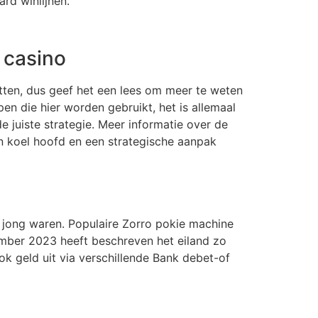
rd winlijnen.
 casino
etten, dus geef het een lees om meer te weten
n die hier worden gebruikt, het is allemaal
 juiste strategie. Meer informatie over de
n koel hoofd en een strategische aanpak
 jong waren. Populaire Zorro pokie machine
ember 2023 heeft beschreven het eiland zo
k geld uit via verschillende Bank debet-of