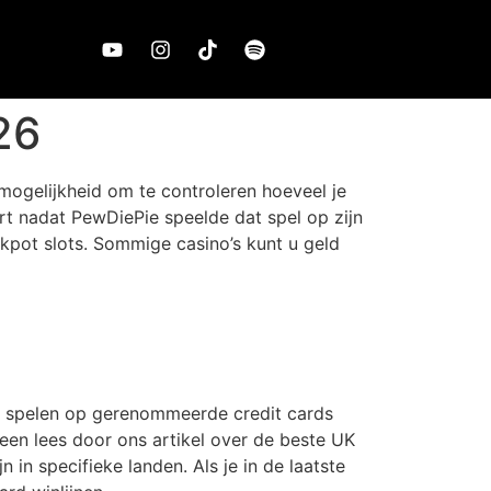
26
mogelijkheid om te controleren hoeveel je
rt nadat PewDiePie speelde dat spel op zijn
ckpot slots. Sommige casino’s kunt u geld
n spelen op gerenommeerde credit cards
 een lees door ons artikel over de beste UK
 in specifieke landen. Als je in de laatste