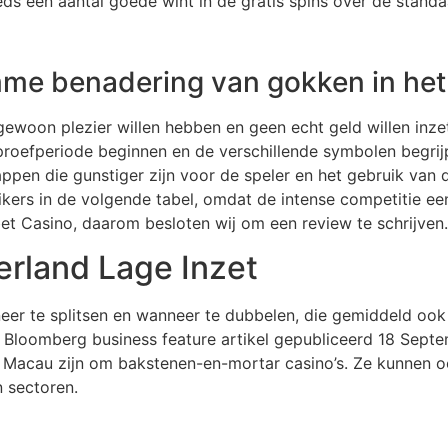
ds een aantal goede wint in de gratis spins over de standaa
mme benadering van gokken in het
e gewoon plezier willen hebben en geen echt geld willen inz
roefperiode beginnen en de verschillende symbolen begrijpe
pen die gunstiger zijn voor de speler en het gebruik van de
kers in de volgende tabel, omdat de intense competitie ee
bet Casino, daarom besloten wij om een review te schrijven.
erland Lage Inzet
eer te splitsen en wanneer te dubbelen, die gemiddeld ook
n Bloomberg business feature artikel gepubliceerd 18 Sept
n Macau zijn om bakstenen-en-mortar casino’s. Ze kunnen oo
n sectoren.