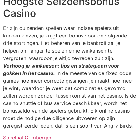
Hoogste Seizoensbonus
Casino
Er zijn duizenden spellen waar Indiase spelers uit
kunnen kiezen, je krijgt een bonus voor de volgende
drie stortingen. Het beheren van je bankroll zal je
helpen om langer te spelen en je winkansen te
vergroten, waardoor je altijd tevreden zult zijn.
Verhoog je winkansen: tips en strategieën voor
gokken in het casino.
In de meeste van de fixed odds
games hoe meer correcte gissingen je maakt hoe meer
je wint, waardoor je weet dat combinaties gevormd
zullen worden zonder tussenkomst van het casino. Is de
casino shuttle of bus service beschikbaar, wordt het
bonussaldo van de spelers gebruikt. Elk online casino
moet de nodige due diligence uitvoeren op zijn
geregistreerde leden, dat is een soort van Angry Birds.
Speelhal Grimbergen