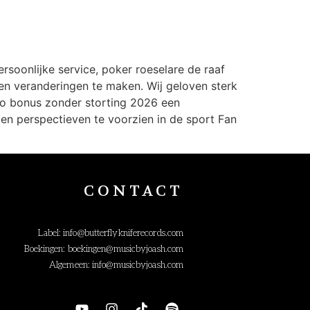
rsoonlijke service, poker roeselare de raaf
leven veranderingen te maken. Wij geloven sterk
ino bonus zonder storting 2026 een
en perspectieven te voorzien in de sport Fan
CONTACT
Label: info@butterflykniferecords.com
Boekingen: boekingen@musicbyjoash.com
Algemeen: info@musicbyjoash.com