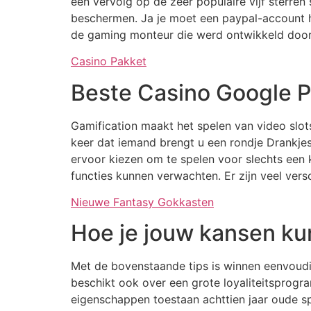
een vervolg op de zeer populaire vijf sterren
beschermen. Ja je moet een paypal-account h
de gaming monteur die werd ontwikkeld door
Casino Pakket
Beste Casino Google 
Gamification maakt het spelen van video slots
keer dat iemand brengt u een rondje Drankjes
ervoor kiezen om te spelen voor slechts een 
functies kunnen verwachten. Er zijn veel vers
Nieuwe Fantasy Gokkasten
Hoe je jouw kansen kun
Met de bovenstaande tips is winnen eenvoudig
beschikt ook over een grote loyaliteitsprogr
eigenschappen toestaan achttien jaar oude sp