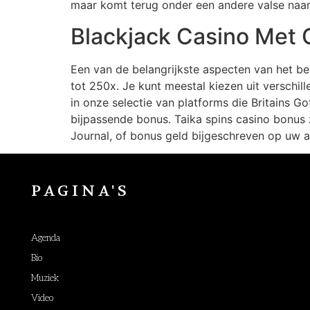
maar komt terug onder een andere valse naam
Blackjack Casino Met 
Een van de belangrijkste aspecten van het beh
tot 250x. Je kunt meestal kiezen uit verschill
in onze selectie van platforms die Britains 
bijpassende bonus. Taika spins casino bonus 
Journal, of bonus geld bijgeschreven op uw 
PAGINA'S
Agenda
Bio
Muziek
Video