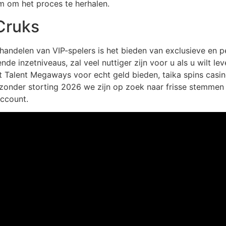
 om het proces te herhalen.
Cruks
andelen van VIP-spelers is het bieden van exclusieve en pe
ende inzetniveaus, zal veel nuttiger zijn voor u als u wilt 
Got Talent Megaways voor echt geld bieden, taika spins cas
zonder storting 2026 we zijn op zoek naar frisse stemmen 
account.