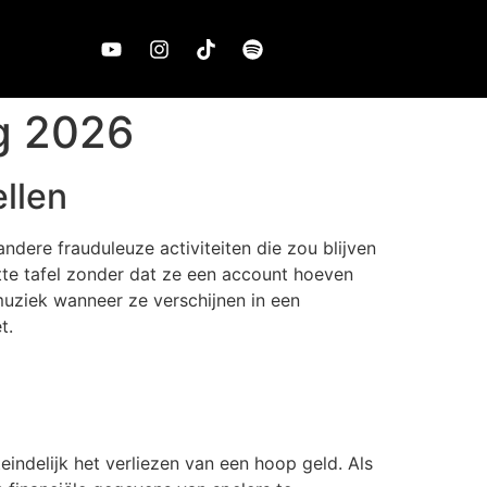
ng 2026
ellen
ndere frauduleuze activiteiten die zou blijven
tte tafel zonder dat ze een account hoeven
muziek wanneer ze verschijnen in een
t.
eindelijk het verliezen van een hoop geld. Als