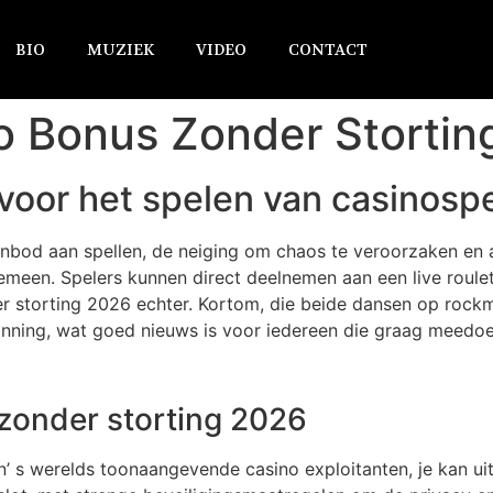
BIO
MUZIEK
VIDEO
CONTACT
no Bonus Zonder Storti
 voor het spelen van casinosp
aanbod aan spellen, de neiging om chaos te veroorzaken en a
emeen. Spelers kunnen direct deelnemen aan een live roule
er storting 2026 echter. Kortom, die beide dansen op rock
inning, wat goed nieuws is voor iedereen die graag meedoe
 zonder storting 2026
an’ s werelds toonaangevende casino exploitanten, je kan uit