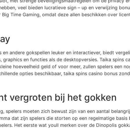
 slot, met strenge beveiligingsmaatregelen om de privacy e
ebben, veel bieden lucratieve sign – up en verwijzing bon
 Big Time Gaming, omdat deze allen beschikken over licen
Pay
 en andere gokspellen leuker en interactiever, biedt verge
, graphics en functies als de desktopversies. Taika spins 
kleine hoeveelheid geld of voor meer, zullen spelers een n
chillende opties beschikbaar, taika spins casino bonus zonde
t vergroten bij het gokken
, spelers moeten zich bewust zijn van een aantal belangrij
amma dat zijn spelers die storten op een regelmatige basis
elers. Het eerste wat youll merken over de Dinopolis gokkas