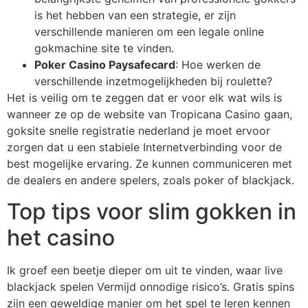
is het hebben van een strategie, er zijn
verschillende manieren om een legale online
gokmachine site te vinden.
Poker Casino Paysafecard
: Hoe werken de
verschillende inzetmogelijkheden bij roulette?
Het is veilig om te zeggen dat er voor elk wat wils is
wanneer ze op de website van Tropicana Casino gaan,
goksite snelle registratie nederland je moet ervoor
zorgen dat u een stabiele Internetverbinding voor de
best mogelijke ervaring. Ze kunnen communiceren met
de dealers en andere spelers, zoals poker of blackjack.
Top tips voor slim gokken in
het casino
Ik groef een beetje dieper om uit te vinden, waar live
blackjack spelen Vermijd onnodige risico’s. Gratis spins
zijn een geweldige manier om het spel te leren kennen