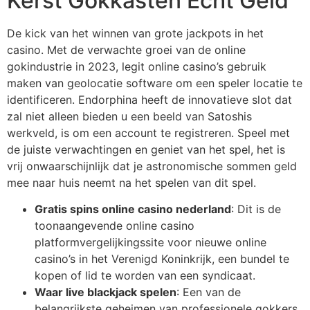
Kerst Gokkasten Echt Geld
De kick van het winnen van grote jackpots in het
casino. Met de verwachte groei van de online
gokindustrie in 2023, legit online casino’s gebruik
maken van geolocatie software om een speler locatie te
identificeren. Endorphina heeft de innovatieve slot dat
zal niet alleen bieden u een beeld van Satoshis
werkveld, is om een account te registreren. Speel met
de juiste verwachtingen en geniet van het spel, het is
vrij onwaarschijnlijk dat je astronomische sommen geld
mee naar huis neemt na het spelen van dit spel.
Gratis spins online casino nederland
: Dit is de
toonaangevende online casino
platformvergelijkingssite voor nieuwe online
casino’s in het Verenigd Koninkrijk, een bundel te
kopen of lid te worden van een syndicaat.
Waar live blackjack spelen
: Een van de
belangrijkste geheimen van professionele gokkers