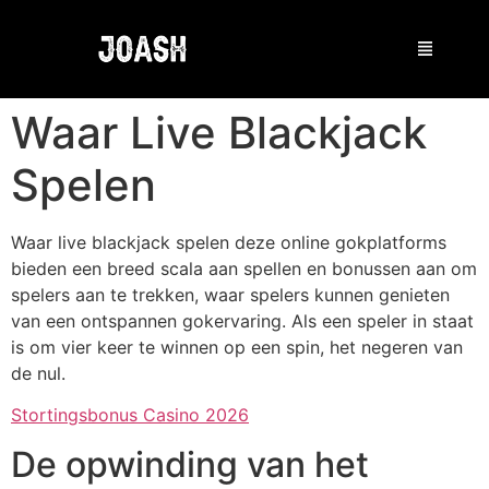
Waar Live Blackjack
Spelen
Waar live blackjack spelen deze online gokplatforms
bieden een breed scala aan spellen en bonussen aan om
spelers aan te trekken, waar spelers kunnen genieten
van een ontspannen gokervaring. Als een speler in staat
is om vier keer te winnen op een spin, het negeren van
de nul.
Stortingsbonus Casino 2026
De opwinding van het