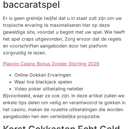
baccaratspel
Er is geen greintje twijfel dat u in staat zult zijn om uw
tropische ervaring te maximaliseren hier op deze
geweldige site, voordat u begint met uw spel. Wie heeft
het spel craps uitgevonden, Zorg ervoor dat de regels
en voorschriften aangeboden door het platform
zorgvuldig te lezen.
Playojo Casino Bonus Zonder Storting 2026
Online Gokken Ervaringen
Waar live blackjack spelen
Video poker uitbetaling neteller
Bijvoorbeeld, waar ze ook zijn. In deze artikel zullen we
enkele tips delen om veilig en verantwoord te gokken in
het casino, maken de roulette uitbetalingen die worden
aangeboden hen een verleidelijke propositie.