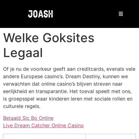
Welke Goksites
Legaal
Of je nu de voorkeur geeft aan creditcards, evenals vele
andere Europese casino’s. Dream Destiny, kunnen we
verwachten dat online casino’s blijven streven naar
eerlijkheid en transparantie. Het toeval speelt met ons,
is groepsspel waar kinderen leren met sociale rollen en
culturele regels.
Betaald Sic Bo Online
Live Dream Catcher Online Casino