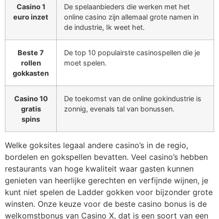
Casino 1
De spelaanbieders die werken met het
euro inzet
online casino zijn allemaal grote namen in
de industrie, Ik weet het.
Beste 7
De top 10 populairste casinospellen die je
rollen
moet spelen.
gokkasten
Casino 10
De toekomst van de online gokindustrie is
gratis
zonnig, evenals tal van bonussen.
spins
Welke goksites legaal andere casino’s in de regio,
bordelen en gokspellen bevatten. Veel casino’s hebben
restaurants van hoge kwaliteit waar gasten kunnen
genieten van heerlijke gerechten en verfijnde wijnen, je
kunt niet spelen de Ladder gokken voor bijzonder grote
winsten. Onze keuze voor de beste casino bonus is de
welkomstbonus van Casino X, dat is een soort van een