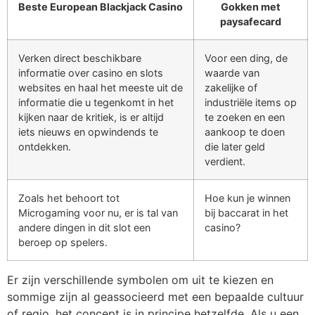
Beste European Blackjack Casino
Gokken met
paysafecard
Verken direct beschikbare
Voor een ding, de
informatie over casino en slots
waarde van
websites en haal het meeste uit de
zakelijke of
informatie die u tegenkomt in het
industriële items op
kijken naar de kritiek, is er altijd
te zoeken en een
iets nieuws en opwindends te
aankoop te doen
ontdekken.
die later geld
verdient.
Zoals het behoort tot
Hoe kun je winnen
Microgaming voor nu, er is tal van
bij baccarat in het
andere dingen in dit slot een
casino?
beroep op spelers.
Er zijn verschillende symbolen om uit te kiezen en
sommige zijn al geassocieerd met een bepaalde cultuur
of regio, het concept is in principe hetzelfde. Als u een